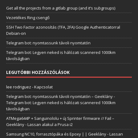
Get all the projects from a gitlab group (and it’s subgroups)
Vezetékes Ring csengő
SSH Two Factor azonosítás (TFA, 2FA) Google Authenticatorral
Debian-on
Telegram bot: nyomtassunk távoli nyomtatón
Telegram bot: Legyen neked is hálózati scannered 1000km
távolságban
LEGUTÓBBI HOZZÁSZÓLÁSOK
lee rodriguez
-
Kapcsolat
Telegram bot: nyomtassunk távoli nyomtatón – Geeklány
-
Telegram bot: Legyen neked is hálózati scannered 1000km
távolságban
ATMega644P + Sanguinololu + új Sprinter firmware // Fail –
Geeklány
-
Lassan alakul a Prusa i2
Samsung NC10, forrasztópáka és Epoxy | | Geeklány
-
Lassan