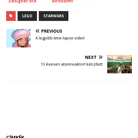
Designer óra
birodalmi
osztagos torta
LEGO
STARWARS
PREVIOUS
A legjobb time-lapse videó
NEXT
13 évesen atomreaktort készített
CÍMKÉK