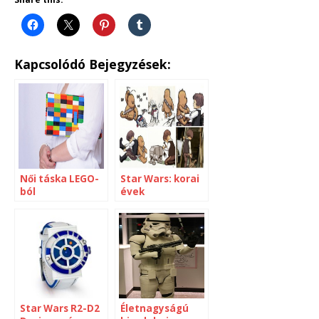
Kapcsolódó Bejegyzések:
Női táska LEGO-
Star Wars: korai
ból
évek
Star Wars R2-D2
Életnagyságú