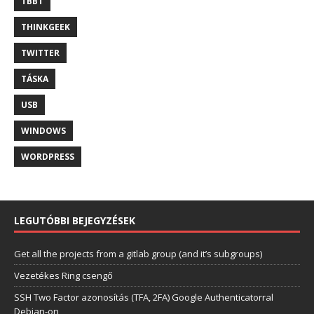
TBBT
THINKGEEK
TWITTER
TÁSKA
USB
WINDOWS
WORDPRESS
LEGUTÓBBI BEJEGYZÉSEK
Get all the projects from a gitlab group (and it’s subgroups)
Vezetékes Ring csengő
SSH Two Factor azonosítás (TFA, 2FA) Google Authenticatorral
Debian-on