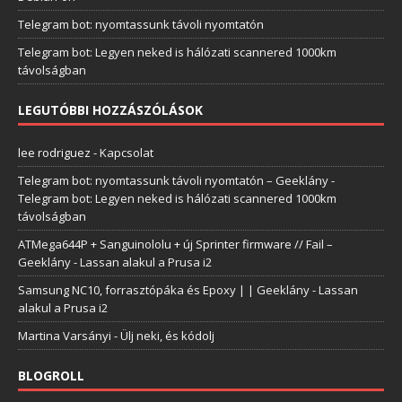
Telegram bot: nyomtassunk távoli nyomtatón
Telegram bot: Legyen neked is hálózati scannered 1000km
távolságban
LEGUTÓBBI HOZZÁSZÓLÁSOK
lee rodriguez
-
Kapcsolat
Telegram bot: nyomtassunk távoli nyomtatón – Geeklány
-
Telegram bot: Legyen neked is hálózati scannered 1000km
távolságban
ATMega644P + Sanguinololu + új Sprinter firmware // Fail –
Geeklány
-
Lassan alakul a Prusa i2
Samsung NC10, forrasztópáka és Epoxy | | Geeklány
-
Lassan
alakul a Prusa i2
Martina Varsányi
-
Ülj neki, és kódolj
BLOGROLL