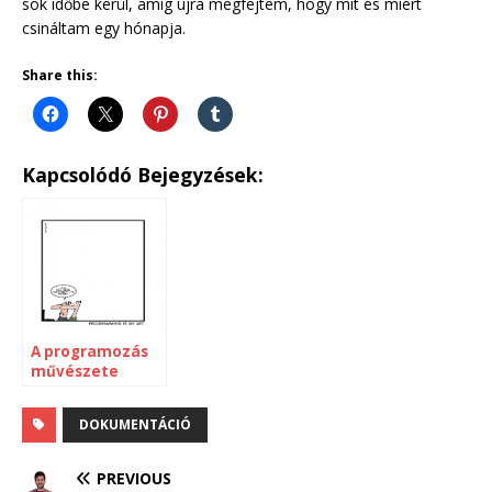
sok időbe kerül, amíg újra megfejtem, hogy mit és miért
csináltam egy hónapja.
Share this:
Kapcsolódó Bejegyzések:
A programozás
művészete
DOKUMENTÁCIÓ
PREVIOUS