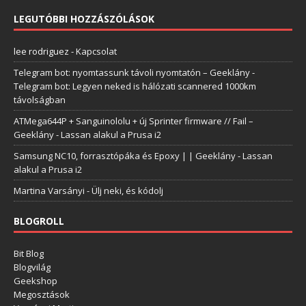
LEGUTÓBBI HOZZÁSZÓLÁSOK
lee rodriguez
-
Kapcsolat
Telegram bot: nyomtassunk távoli nyomtatón – Geeklány
-
Telegram bot: Legyen neked is hálózati scannered 1000km
távolságban
ATMega644P + Sanguinololu + új Sprinter firmware // Fail –
Geeklány
-
Lassan alakul a Prusa i2
Samsung NC10, forrasztópáka és Epoxy | | Geeklány
-
Lassan
alakul a Prusa i2
Martina Varsányi
-
Ülj neki, és kódolj
BLOGROLL
Bit Blog
Blogvilág
Geekshop
Megosztások