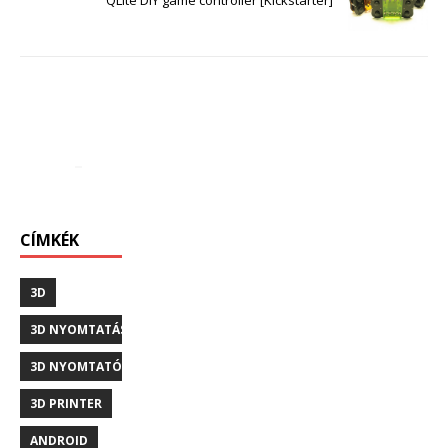
QLite DIY game controller [Kickstarter]
CÍMKÉK
3D
3D NYOMTATÁS
3D NYOMTATÓ
3D PRINTER
ANDROID