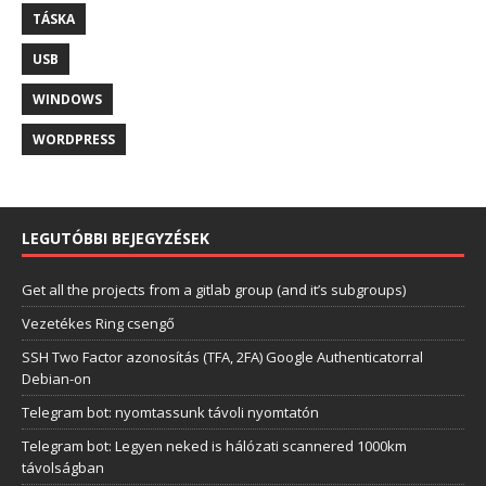
TÁSKA
USB
WINDOWS
WORDPRESS
LEGUTÓBBI BEJEGYZÉSEK
Get all the projects from a gitlab group (and it’s subgroups)
Vezetékes Ring csengő
SSH Two Factor azonosítás (TFA, 2FA) Google Authenticatorral
Debian-on
Telegram bot: nyomtassunk távoli nyomtatón
Telegram bot: Legyen neked is hálózati scannered 1000km
távolságban