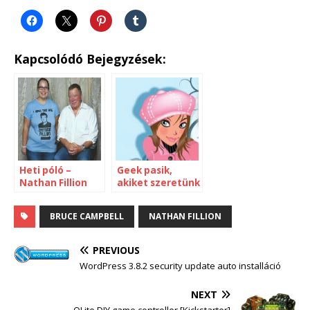
Kapcsolódó Bejegyzések:
Heti póló –
Geek pasik,
Nathan Fillion
akiket szeretünk
– Nathan Fillion
BRUCE CAMPBELL
NATHAN FILLION
PREVIOUS
WordPress 3.8.2 security update auto installáció
NEXT