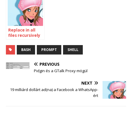
Replace in all
files recursively
BASH
PROMPT
SHELL
PREVIOUS
Pidgin és a GTalk Proxy mögül
NEXT
19 milliárd dollárt ad(na) a Facebook a WhatsApp-
ért