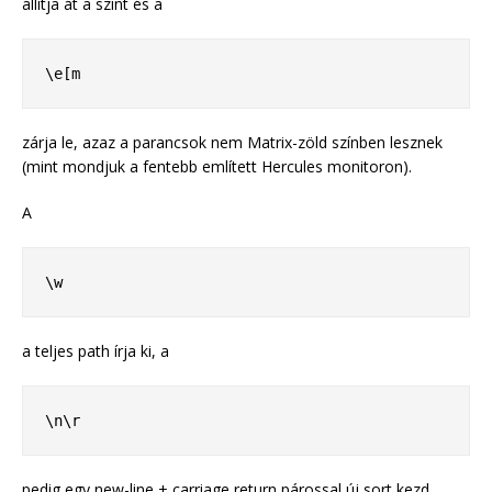
állítja át a színt és a
\e[m
zárja le, azaz a parancsok nem Matrix-zöld színben lesznek
(mint mondjuk a fentebb említett Hercules monitoron).
A
\w
a teljes path írja ki, a
\n\r
pedig egy new-line + carriage return párossal új sort kezd.