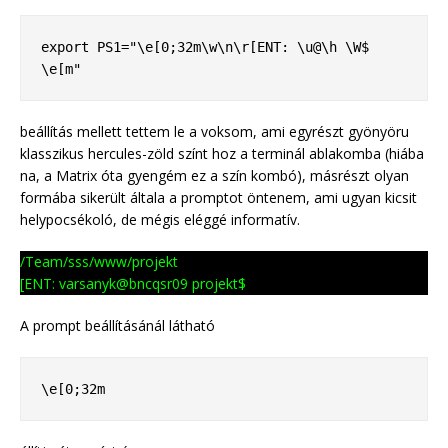
export PS1="\e[0;32m\w\n\r[ENT: \u@\h \W$ 
beállítás mellett tettem le a voksom, ami egyrészt gyönyöru
klasszikus hercules-zöld színt hoz a terminál ablakomba (hiába
na, a Matrix óta gyengém ez a szín kombó), másrészt olyan
formába sikerült általa a promptot öntenem, ami ugyan kicsit
helypocsékoló, de mégis eléggé informatív.
/Team/sss/www/projekt
[ENT: varsanyk@bncqsr09 projekt$
A prompt beállításánál látható
\e[0;32m