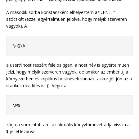
A második sorba konstansként elhelyeztem az „ENT: ”
szócskát (ezzel egyértelmuen jelölve, hogy melyik szerveren
vagyok). A
\u@\h
a user@host részért felelos (igen, a host név is egyértelmuen
jelzi, hogy melyik szerveren vagyok, de amikor az ember új a
környezetben és kriptikus hostnevek vannak, akkor jól jön az a
statikus rövidítés is :)). Végül a
\W$
zárja a sormintát, ami az aktuális könyvtárnevet adja vissza a
$ jellel lezárva.