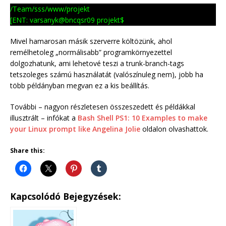
/Team/sss/www/projekt
[ENT: varsanyk@bncqsr09 projekt$
Mivel hamarosan másik szerverre költözünk, ahol
remélhetoleg „normálisabb” programkörnyezettel
dolgozhatunk, ami lehetové teszi a trunk-branch-tags
tetszoleges számú használatát (valószínuleg nem), jobb ha
több példányban megvan ez a kis beállítás.
További – nagyon részletesen összeszedett és példákkal
illusztrált – infókat a
Bash Shell PS1: 10 Examples to make
your Linux prompt like Angelina Jolie
oldalon olvashattok.
Share this:
Kapcsolódó Bejegyzések: