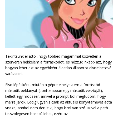
Tekintsünk el attól, hogy többed magammal közvetlen a
szerveren hekkelem a forráskódot, és nézzük inkább azt, hogy
hogyan lehet ezt az egyébként áldatlan állapotot elviselhetové
varázsolni.
Elso lépésként, miután a gépre elhelyeztem a forráskód
második példányát (pontosabban egy második verzióját),
kellett egy módszer, amivel a prompt-ból megtudom, hogy
merre járok. Eddig ugyanis csak az aktuális könyvtárnevet adta
vissza, amibol nem derült ki, hogy kirol van szó. Mivel a path
tetszolegesen hosszú lehet, ezért az