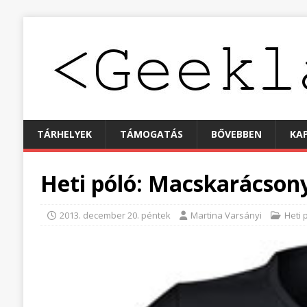
TÁRHELYEK
TÁMOGATÁS
BŐVEBBEN
KA
Heti póló: Macskarácson
2013. december 20. péntek
Martina Varsányi
Heti 