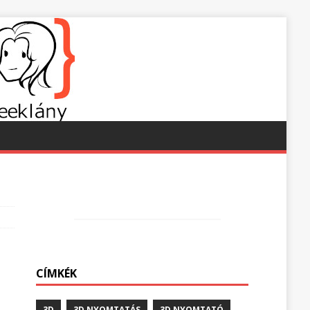
CÍMKÉK
3D
3D NYOMTATÁS
3D NYOMTATÓ