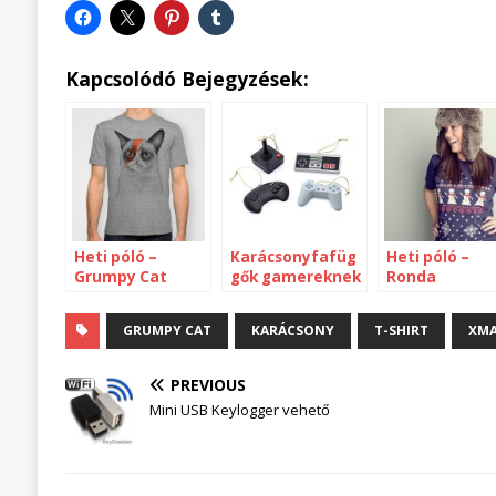
Kapcsolódó Bejegyzések:
Heti póló –
Karácsonyfafüg
Heti póló –
Grumpy Cat
gők gamereknek
Ronda
karácsonyi
pulcsi-pólók
GRUMPY CAT
KARÁCSONY
T-SHIRT
XM
PREVIOUS
Mini USB Keylogger vehető