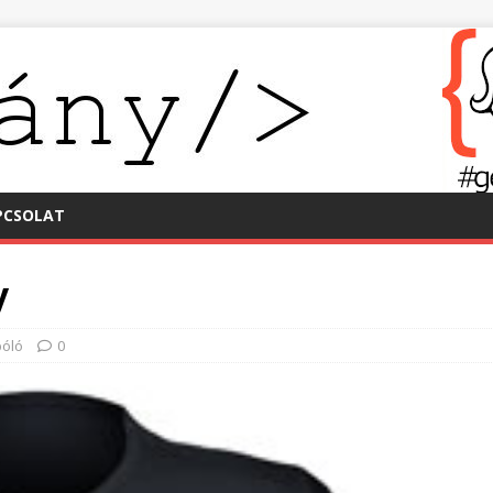
PCSOLAT
y
póló
0