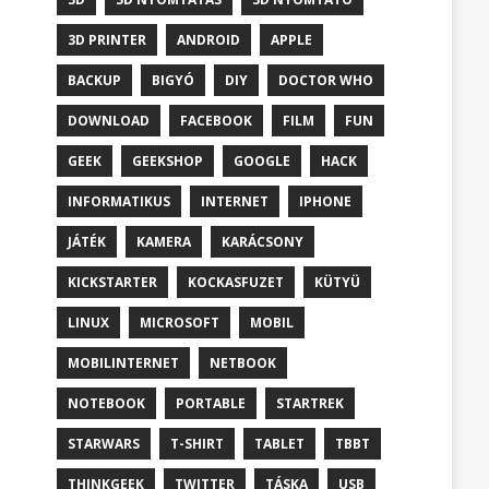
3D PRINTER
ANDROID
APPLE
BACKUP
BIGYÓ
DIY
DOCTOR WHO
DOWNLOAD
FACEBOOK
FILM
FUN
GEEK
GEEKSHOP
GOOGLE
HACK
INFORMATIKUS
INTERNET
IPHONE
JÁTÉK
KAMERA
KARÁCSONY
KICKSTARTER
KOCKASFUZET
KÜTYÜ
LINUX
MICROSOFT
MOBIL
MOBILINTERNET
NETBOOK
NOTEBOOK
PORTABLE
STARTREK
STARWARS
T-SHIRT
TABLET
TBBT
THINKGEEK
TWITTER
TÁSKA
USB