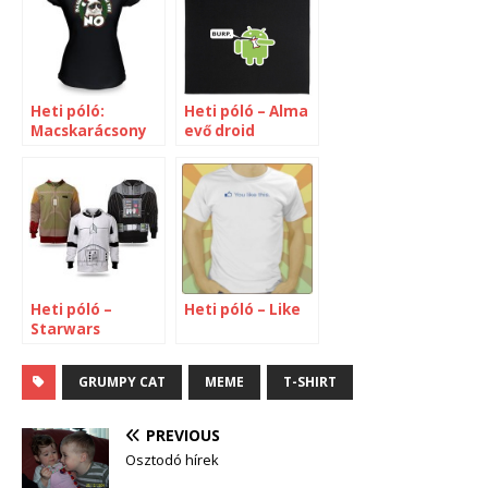
Heti póló:
Heti póló – Alma
Macskarácsony
evő droid
Heti póló –
Heti póló – Like
Starwars
GRUMPY CAT
MEME
T-SHIRT
PREVIOUS
Osztodó hírek