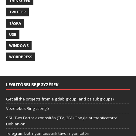
THINKGEEK
TWITTER
TÁSKA
USB
WINDOWS
WORDPRESS
LEGUTÓBBI BEJEGYZÉSEK
Get all the projects from a gitlab group (and it’s subgroups)
Vezetékes Ring csengő
SSH Two Factor azonosítás (TFA, 2FA) Google Authenticatorral
Debian-on
Telegram bot: nyomtassunk távoli nyomtatón