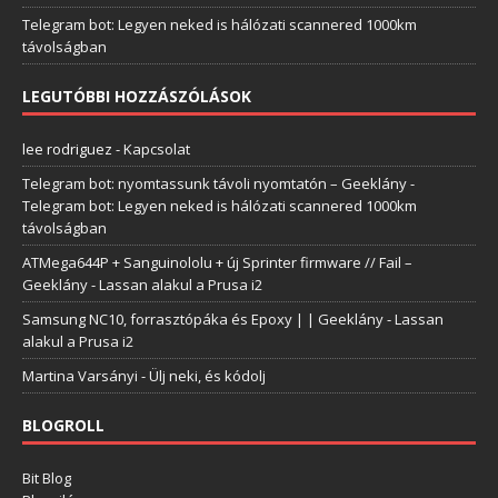
Telegram bot: Legyen neked is hálózati scannered 1000km
távolságban
LEGUTÓBBI HOZZÁSZÓLÁSOK
lee rodriguez
-
Kapcsolat
Telegram bot: nyomtassunk távoli nyomtatón – Geeklány
-
Telegram bot: Legyen neked is hálózati scannered 1000km
távolságban
ATMega644P + Sanguinololu + új Sprinter firmware // Fail –
Geeklány
-
Lassan alakul a Prusa i2
Samsung NC10, forrasztópáka és Epoxy | | Geeklány
-
Lassan
alakul a Prusa i2
Martina Varsányi
-
Ülj neki, és kódolj
BLOGROLL
Bit Blog