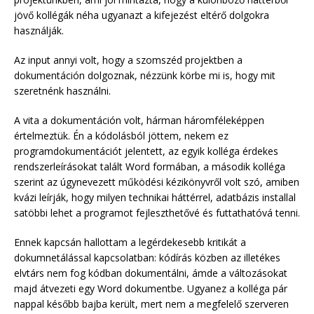
jövő kollégák néha ugyanazt a kifejezést eltérő dolgokra
használják.
Az input annyi volt, hogy a szomszéd projektben a
dokumentáción dolgoznak, nézzünk körbe mi is, hogy mit
szeretnénk használni.
A vita a dokumentáción volt, hárman háromféleképpen
értelmeztük. Én a kódolásból jöttem, nekem ez
programdokumentációt jelentett, az egyik kolléga érdekes
rendszerleírásokat talált Word formában, a második kolléga
szerint az úgynevezett működési kézikönyvről volt szó, amiben
kvázi leírják, hogy milyen technikai háttérrel, adatbázis installal
satöbbi lehet a programot fejleszthetővé és futtathatóvá tenni.
Ennek kapcsán hallottam a legérdekesebb kritikát a
dokumnetálással kapcsolatban: kódírás közben az illetékes
elvtárs nem fog kódban dokumentálni, ámde a változásokat
majd átvezeti egy Word dokumentbe. Ugyanez a kolléga pár
nappal később bajba került, mert nem a megfelelő szerveren