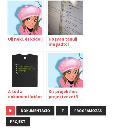
Ülj neki, és kódolj
Hogyan tanulj
magadtól
programot írni?
A kód a
Kis projekthez
dokumentációm
projektvezető
kell-e?
DOKUMENTÁCIÓ
IT
PROGRAMOZÁS
PROJEKT