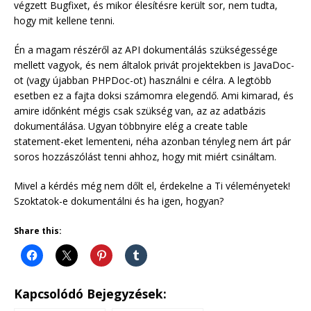
végzett Bugfixet, és mikor élesítésre került sor, nem tudta,
hogy mit kellene tenni.
Én a magam részéről az API dokumentálás szükségessége
mellett vagyok, és nem általok privát projektekben is JavaDoc-
ot (vagy újabban PHPDoc-ot) használni e célra. A legtöbb
esetben ez a fajta doksi számomra elegendő. Ami kimarad, és
amire időnként mégis csak szükség van, az az adatbázis
dokumentálása. Ugyan többnyire elég a create table
statement-eket lementeni, néha azonban tényleg nem árt pár
soros hozzászólást tenni ahhoz, hogy mit miért csináltam.
Mivel a kérdés még nem dőlt el, érdekelne a Ti véleményetek!
Szoktatok-e dokumentálni és ha igen, hogyan?
Share this:
Kapcsolódó Bejegyzések: