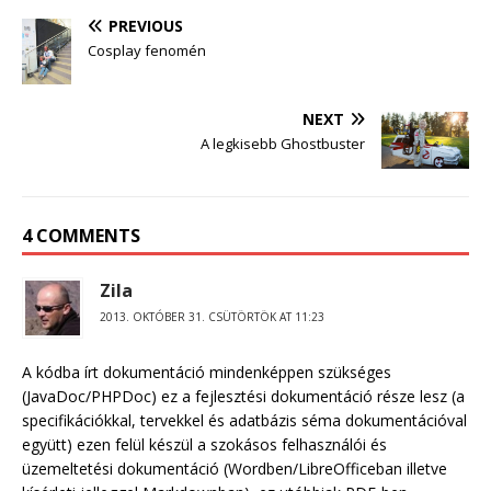
PREVIOUS
Cosplay fenomén
NEXT
A legkisebb Ghostbuster
4 COMMENTS
Zila
2013. OKTÓBER 31. CSÜTÖRTÖK AT 11:23
A kódba írt dokumentáció mindenképpen szükséges
(JavaDoc/PHPDoc) ez a fejlesztési dokumentáció része lesz (a
specifikációkkal, tervekkel és adatbázis séma dokumentációval
együtt) ezen felül készül a szokásos felhasználói és
üzemeltetési dokumentáció (Wordben/LibreOfficeban illetve