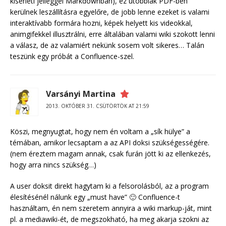
kísérleti jelleggel Markdownban), ez utóbbiak PDF-ben
kerülnek leszállításra egyelőre, de jobb lenne ezeket is valami
interaktívabb formára hozni, képek helyett kis videokkal,
animgifekkel illusztrálni, erre általában valami wiki szokott lenni
a válasz, de az valamiért nekünk sosem volt sikeres… Talán
teszünk egy próbát a Confluence-szel.
Varsányi Martina
2013. OKTÓBER 31. CSÜTÖRTÖK AT 21:59
Köszi, megnyugtat, hogy nem én voltam a „sík hülye” a
témában, amikor lecsaptam a az API doksi szükségességére.
(nem éreztem magam annak, csak furán jött ki az ellenkezés,
hogy arra nincs szükség…)
A user doksit direkt hagytam ki a felsorolásból, az a program
élesítésénél nálunk egy „must have” 🙂 Confluence-t
használtam, én nem szeretem annyira a wiki markup-ját, mint
pl. a mediawiki-ét, de megszokható, ha meg akarja szokni az