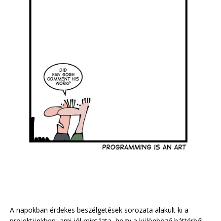
A napokban érdekes beszélgetések sorozata alakult ki a
projektünkben, ami jól mintázta, hogy a különböző háttérből