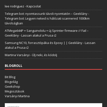
lee rodriguez
-
Kapcsolat
Telegram bot: nyomtassunk távoli nyomtatón – Geeklány
-
Telegram bot: Legyen neked is hálózati scannered 1000km
távolságban
ATMega644P + Sanguinololu + új Sprinter firmware // Fail –
Geeklány
-
Lassan alakul a Prusa i2
Samsung NC10, forrasztópáka és Epoxy | | Geeklány
-
Lassan
alakul a Prusa i2
Martina Varsányi
-
Ülj neki, és kódolj
BLOGROLL
Bit Blog
Blogvilág
Geekshop
Megosztások
Varsányi Martina