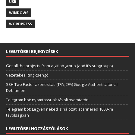
USB
WINDOWS
WORDPRESS
LEGUTÓBBI BEJEGYZÉSEK
Get all the projects from a gitlab group (and it’s subgroups)
Vezetékes Ring csengő
SSH Two Factor azonosítás (TFA, 2FA) Google Authenticatorral
Debian-on
Telegram bot: nyomtassunk távoli nyomtatón
Telegram bot: Legyen neked is hálózati scannered 1000km
távolságban
LEGUTÓBBI HOZZÁSZÓLÁSOK