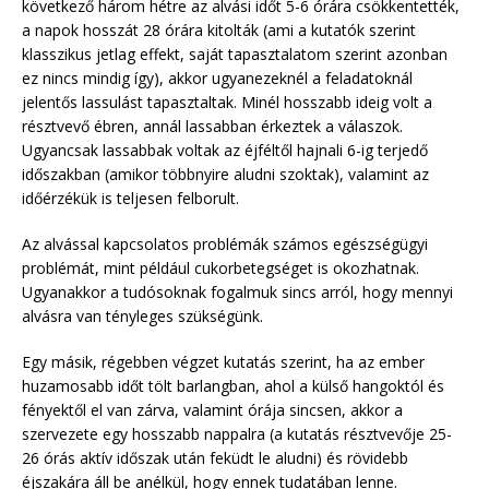
következő három hétre az alvási időt 5-6 órára csökkentették,
a napok hosszát 28 órára kitolták (ami a kutatók szerint
klasszikus jetlag effekt, saját tapasztalatom szerint azonban
ez nincs mindig így), akkor ugyanezeknél a feladatoknál
jelentős lassulást tapasztaltak. Minél hosszabb ideig volt a
résztvevő ébren, annál lassabban érkeztek a válaszok.
Ugyancsak lassabbak voltak az éjféltől hajnali 6-ig terjedő
időszakban (amikor többnyire aludni szoktak), valamint az
időérzékük is teljesen felborult.
Az alvással kapcsolatos problémák számos egészségügyi
problémát, mint például cukorbetegséget is okozhatnak.
Ugyanakkor a tudósoknak fogalmuk sincs arról, hogy mennyi
alvásra van tényleges szükségünk.
Egy másik, régebben végzet kutatás szerint, ha az ember
huzamosabb időt tölt barlangban, ahol a külső hangoktól és
fényektől el van zárva, valamint órája sincsen, akkor a
szervezete egy hosszabb nappalra (a kutatás résztvevője 25-
26 órás aktív időszak után feküdt le aludni) és rövidebb
éjszakára áll be anélkül, hogy ennek tudatában lenne.