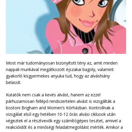
Most már tudományosan bizonyított tény az, amit minden
nappali munkával megátkozott éjszakai bagoly, valamint
gyakorló kisgyermekes anyuka tud, hogy az alváshiány
belassít.
Kutatók nem csak a kevés alvást, hanem az ezzel
párhuzamosan fellépő rendszertelen alvást is vizsgálták a
bostoni Brigham and Women’s Kórházban. Kontrollnak a
vizsgálat első egy hetében 10-12 órás alvási ciklusok után
végeztek el a résztvevők egy számítógépes tesztet, amivel a
reakcióidőt és a minőségi feladatmegoldást mérték. Amikor a