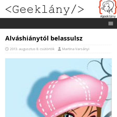
Alváshiánytól belassulsz
2013. augusztus 8. csütörtök
Martina Varsányi