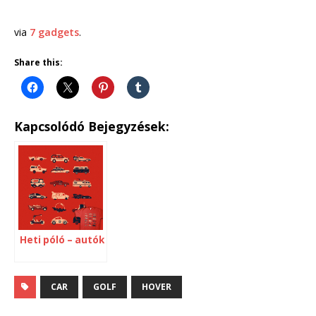
via
7 gadgets
.
Share this:
Kapcsolódó Bejegyzések:
Heti póló – autók
CAR
GOLF
HOVER