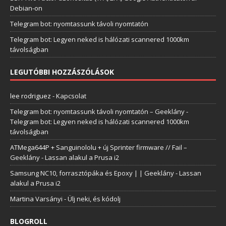
Debian-on
Telegram bot: nyomtassunk távoli nyomtatón
Telegram bot: Legyen neked is hálózati scannered 1000km
távolságban
LEGUTÓBBI HOZZÁSZÓLÁSOK
lee rodriguez
-
Kapcsolat
Telegram bot: nyomtassunk távoli nyomtatón – Geeklány
-
Telegram bot: Legyen neked is hálózati scannered 1000km
távolságban
ATMega644P + Sanguinololu + új Sprinter firmware // Fail –
Geeklány
-
Lassan alakul a Prusa i2
Samsung NC10, forrasztópáka és Epoxy | | Geeklány
-
Lassan
alakul a Prusa i2
Martina Varsányi
-
Ülj neki, és kódolj
BLOGROLL