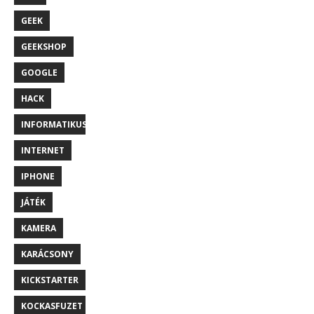
GEEK
GEEKSHOP
GOOGLE
HACK
INFORMATIKUS
INTERNET
IPHONE
JÁTÉK
KAMERA
KARÁCSONY
KICKSTARTER
KOCKASFUZET