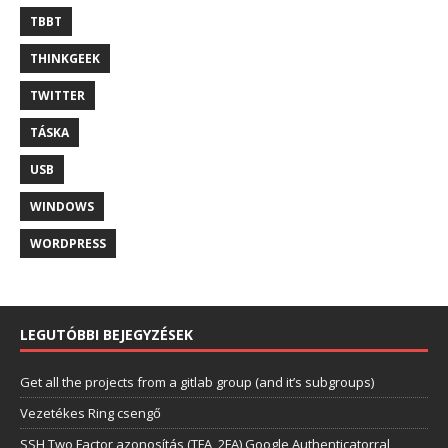
TBBT
THINKGEEK
TWITTER
TÁSKA
USB
WINDOWS
WORDPRESS
LEGUTÓBBI BEJEGYZÉSEK
Get all the projects from a gitlab group (and it’s subgroups)
Vezetékes Ring csengő
SSH Two Factor azonosítás (TFA, 2FA) Google Authenticatorral