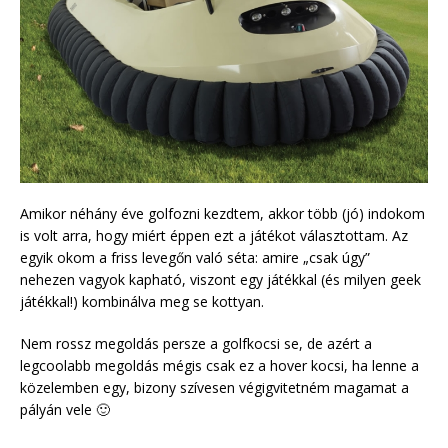
Amikor néhány éve golfozni kezdtem, akkor több (jó) indokom
is volt arra, hogy miért éppen ezt a játékot választottam. Az
egyik okom a friss levegőn való séta: amire „csak úgy”
nehezen vagyok kapható, viszont egy játékkal (és milyen geek
játékkal!) kombinálva meg se kottyan.
Nem rossz megoldás persze a golfkocsi se, de azért a
legcoolabb megoldás mégis csak ez a hover kocsi, ha lenne a
közelemben egy, bizony szívesen végigvitetném magamat a
pályán vele 🙂