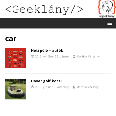
car
Heti póló – autók
2013. október 25. péntek
Martina Varsányi
Hover golf kocsi
2013. június 16. vasárnap
Martina Varsányi