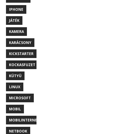
IPHONE
JÁTÉK
KAMERA
KARÁCSONY
KICKSTARTER
KOCKASFUZET
KÜTYÜ
LINUX
MICROSOFT
MOBIL
MOBILINTERNET
NETBOOK