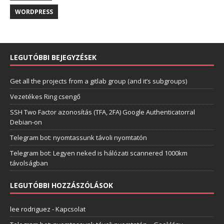
WORDPRESS
LEGUTÓBBI BEJEGYZÉSEK
Get all the projects from a gitlab group (and it’s subgroups)
Vezetékes Ring csengő
SSH Two Factor azonosítás (TFA, 2FA) Google Authenticatorral
Debian-on
Telegram bot: nyomtassunk távoli nyomtatón
Telegram bot: Legyen neked is hálózati scannered 1000km
távolságban
LEGUTÓBBI HOZZÁSZÓLÁSOK
lee rodriguez
-
Kapcsolat