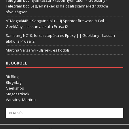
Telegram bot: nyomtassunk távoli nyomtatón – Geeklány
-
Telegram bot: Legyen neked is hálózati scannered 1000km
távolságban
ATMega644P + Sanguinololu + új Sprinter firmware // Fail –
Geeklány
-
Lassan alakul a Prusa i2
Samsung NC10, forrasztópáka és Epoxy | | Geeklány
-
Lassan
alakul a Prusa i2
Martina Varsányi
-
Ülj neki, és kódolj
BLOGROLL
Bit Blog
Blogvilág
Geekshop
Megosztások
Varsányi Martina