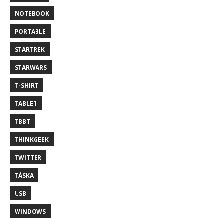
NOTEBOOK
PORTABLE
STARTREK
STARWARS
T-SHIRT
TABLET
TBBT
THINKGEEK
TWITTER
TÁSKA
USB
WINDOWS