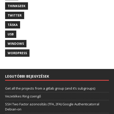
THINKGEEK
TWITTER
TÁSKA
USB
WINDOWS
WORDPRESS
LEGUTÓBBI BEJEGYZÉSEK
Get all the projects from a gitlab group (and it’s subgroups)
Vezetékes Ring csengő
SSH Two Factor azonosítás (TFA, 2FA) Google Authenticatorral
Debian-on