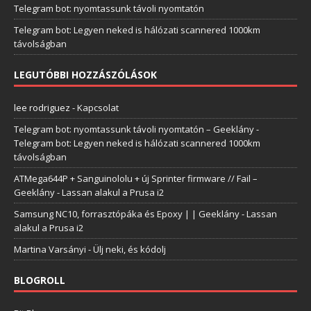
Telegram bot: nyomtassunk távoli nyomtatón
Telegram bot: Legyen neked is hálózati scannered 1000km
távolságban
LEGUTÓBBI HOZZÁSZÓLÁSOK
lee rodriguez
-
Kapcsolat
Telegram bot: nyomtassunk távoli nyomtatón – Geeklány
-
Telegram bot: Legyen neked is hálózati scannered 1000km
távolságban
ATMega644P + Sanguinololu + új Sprinter firmware // Fail –
Geeklány
-
Lassan alakul a Prusa i2
Samsung NC10, forrasztópáka és Epoxy | | Geeklány
-
Lassan
alakul a Prusa i2
Martina Varsányi
-
Ülj neki, és kódolj
BLOGROLL