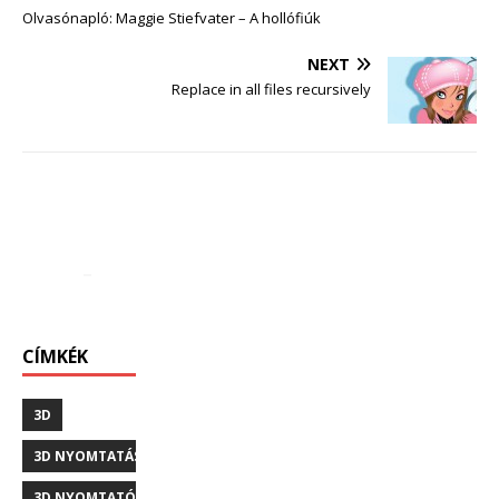
Olvasónapló: Maggie Stiefvater – A hollófiúk
NEXT
Replace in all files recursively
CÍMKÉK
3D
3D NYOMTATÁS
3D NYOMTATÓ