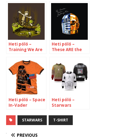
Heti póló –
Heti póló –
Training We Are
These ARE the
droids you’re
looking for
Heti póló – Space
Heti póló –
In-Vader
Starwars
STARWARS
T-SHIRT
PREVIOUS