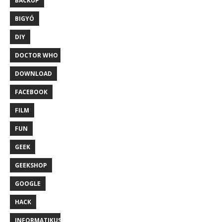
BACKUP
BIGYÓ
DIY
DOCTOR WHO
DOWNLOAD
FACEBOOK
FILM
FUN
GEEK
GEEKSHOP
GOOGLE
HACK
INFORMATIKUS