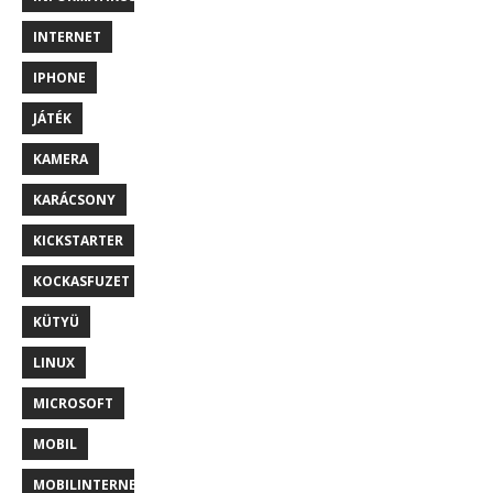
INTERNET
IPHONE
JÁTÉK
KAMERA
KARÁCSONY
KICKSTARTER
KOCKASFUZET
KÜTYÜ
LINUX
MICROSOFT
MOBIL
MOBILINTERNET