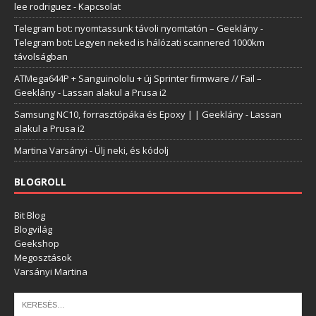
lee rodriguez
-
Kapcsolat
Telegram bot: nyomtassunk távoli nyomtatón – Geeklány
-
Telegram bot: Legyen neked is hálózati scannered 1000km
távolságban
ATMega644P + Sanguinololu + új Sprinter firmware // Fail –
Geeklány
-
Lassan alakul a Prusa i2
Samsung NC10, forrasztópáka és Epoxy | | Geeklány
-
Lassan
alakul a Prusa i2
Martina Varsányi
-
Ülj neki, és kódolj
BLOGROLL
Bit Blog
Blogvilág
Geekshop
Megosztások
Varsányi Martina