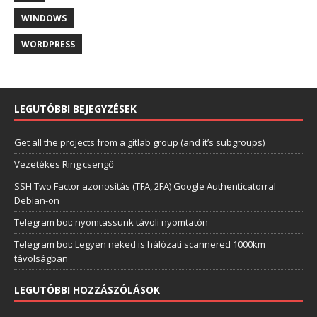
WINDOWS
WORDPRESS
LEGUTÓBBI BEJEGYZÉSEK
Get all the projects from a gitlab group (and it’s subgroups)
Vezetékes Ring csengő
SSH Two Factor azonosítás (TFA, 2FA) Google Authenticatorral
Debian-on
Telegram bot: nyomtassunk távoli nyomtatón
Telegram bot: Legyen neked is hálózati scannered 1000km
távolságban
LEGUTÓBBI HOZZÁSZÓLÁSOK