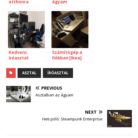
otthonra
ágyam
Kedvenc
Számítógép a
íróasztal:
fiókban [Ikea]
Szabadidő és
munka a gép
ASZTAL
ÍRÓASZTAL
előtt
PREVIOUS
Asztalban az ágyam
NEXT
Heti póló: Steampunk Enterprise