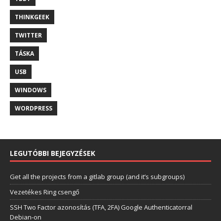
THINKGEEK
TWITTER
TÁSKA
USB
WINDOWS
WORDPRESS
LEGUTÓBBI BEJEGYZÉSEK
Get all the projects from a gitlab group (and it’s subgroups)
Vezetékes Ring csengő
SSH Two Factor azonosítás (TFA, 2FA) Google Authenticatorral
Debian-on