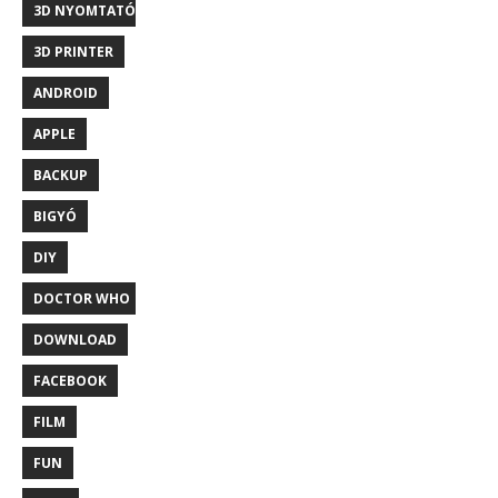
3D NYOMTATÓ
3D PRINTER
ANDROID
APPLE
BACKUP
BIGYÓ
DIY
DOCTOR WHO
DOWNLOAD
FACEBOOK
FILM
FUN