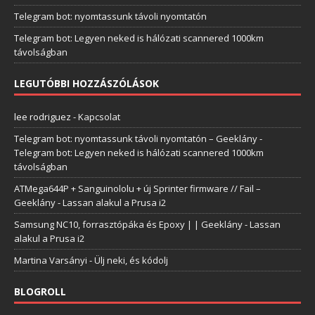
Telegram bot: nyomtassunk távoli nyomtatón
Telegram bot: Legyen neked is hálózati scannered 1000km
távolságban
LEGUTÓBBI HOZZÁSZÓLÁSOK
lee rodriguez
-
Kapcsolat
Telegram bot: nyomtassunk távoli nyomtatón – Geeklány
-
Telegram bot: Legyen neked is hálózati scannered 1000km
távolságban
ATMega644P + Sanguinololu + új Sprinter firmware // Fail –
Geeklány
-
Lassan alakul a Prusa i2
Samsung NC10, forrasztópáka és Epoxy | | Geeklány
-
Lassan
alakul a Prusa i2
Martina Varsányi
-
Ülj neki, és kódolj
BLOGROLL