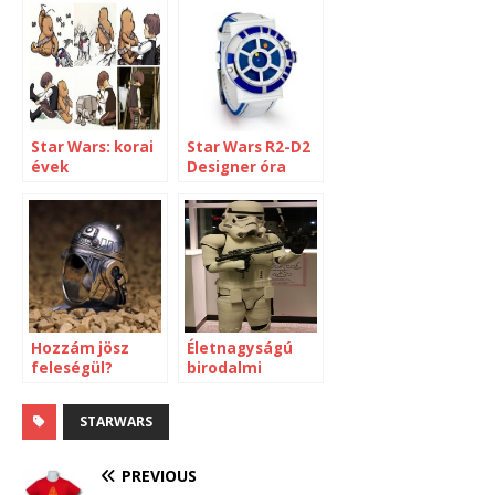
Star Wars: korai
Star Wars R2-D2
évek
Designer óra
Hozzám jösz
Életnagyságú
feleségül?
birodalmi
osztagos torta
STARWARS
PREVIOUS