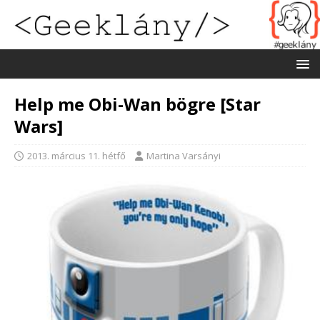
Help me Obi-Wan bögre [Star
Wars]
2013. március 11. hétfő
Martina Varsányi