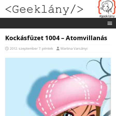
Kockásfüzet 1004 – Atomvillanás
2012. szeptember 7. péntek
Martina Varsányi