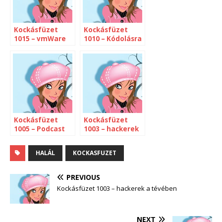
Kockásfüzet
Kockásfüzet
1015 – vmWare
1010 – Kódolásra
és a virtuális
fel!
munkahely
Kockásfüzet
Kockásfüzet
1005 – Podcast
1003 – hackerek
készítése
a tévében
HALÁL
KOCKASFUZET
PREVIOUS
Kockásfüzet 1003 – hackerek a tévében
NEXT