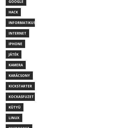
GOOGLE
HACK
INFORMATIKUS
INTERNET
IPHONE
JÁTÉK
KAMERA
KARÁCSONY
KICKSTARTER
KOCKASFUZET
KÜTYÜ
LINUX