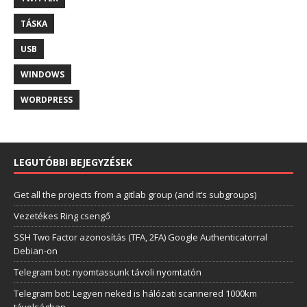
TÁSKA
USB
WINDOWS
WORDPRESS
LEGUTÓBBI BEJEGYZÉSEK
Get all the projects from a gitlab group (and it’s subgroups)
Vezetékes Ring csengő
SSH Two Factor azonosítás (TFA, 2FA) Google Authenticatorral
Debian-on
Telegram bot: nyomtassunk távoli nyomtatón
Telegram bot: Legyen neked is hálózati scannered 1000km