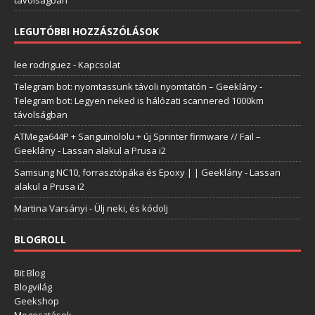
távolságban
LEGUTÓBBI HOZZÁSZÓLÁSOK
lee rodriguez
-
Kapcsolat
Telegram bot: nyomtassunk távoli nyomtatón – Geeklány
-
Telegram bot: Legyen neked is hálózati scannered 1000km
távolságban
ATMega644P + Sanguinololu + új Sprinter firmware // Fail –
Geeklány
-
Lassan alakul a Prusa i2
Samsung NC10, forrasztópáka és Epoxy | | Geeklány
-
Lassan
alakul a Prusa i2
Martina Varsányi
-
Ülj neki, és kódolj
BLOGROLL
Bit Blog
Blogvilág
Geekshop