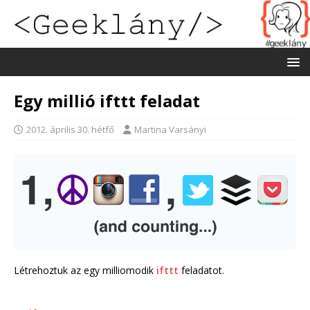
Egy millió ifttt feladat
2012. április 30. hétfő
Martina Varsányi
Létrehoztuk az egy milliomodik
ifttt
feladatot.