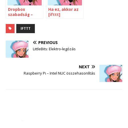
Dropbox
Ha ez, akkor az
szabadság –
[ifttt]
szerelem
IFTTT
PREVIOUS
LittleBits: Elektro-legózás
NEXT
Raspberry Pi – Intel NUC összehasonlítás