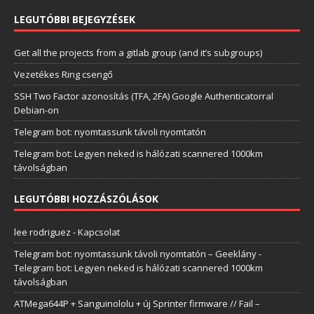
LEGUTÓBBI BEJEGYZÉSEK
Get all the projects from a gitlab group (and it’s subgroups)
Vezetékes Ring csengő
SSH Two Factor azonosítás (TFA, 2FA) Google Authenticatorral
Debian-on
Telegram bot: nyomtassunk távoli nyomtatón
Telegram bot: Legyen neked is hálózati scannered 1000km
távolságban
LEGUTÓBBI HOZZÁSZÓLÁSOK
lee rodriguez
-
Kapcsolat
Telegram bot: nyomtassunk távoli nyomtatón – Geeklány
-
Telegram bot: Legyen neked is hálózati scannered 1000km
távolságban
ATMega644P + Sanguinololu + új Sprinter firmware // Fail –