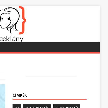
CÍMKÉK
3D
3D NYOMTATÁS
3D NYOMTATÓ