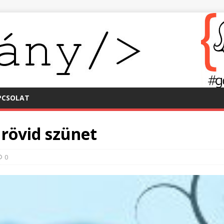
PCSOLAT
 rövid szünet
0