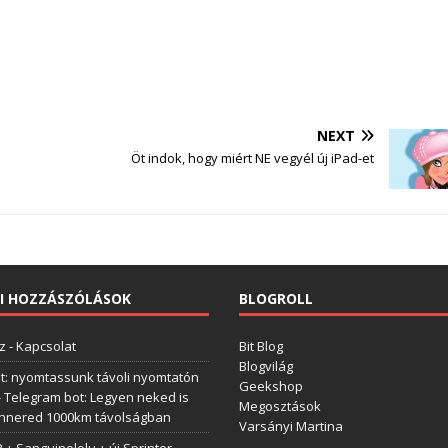
NEXT
Öt indok, hogy miért NE vegyél új iPad-et
I HOZZÁSZÓLÁSOK
BLOGROLL
z
-
Kapcsolat
Bit Blog
Blogvilág
t: nyomtassunk távoli nyomtatón
Geekshop
-
Telegram bot: Legyen neked is
Megosztások
annered 1000km távolságban
Varsányi Martina
+ Sanguinololu + új Sprinter