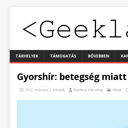
TÁRHELYEK
TÁMOGATÁS
BŐVEBBEN
KA
Gyorshír: betegség miatt
2012. március 2. péntek
Martina Varsányi
Hírek