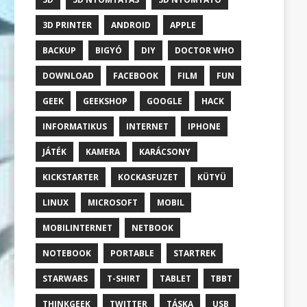
3D PRINTER
ANDROID
APPLE
BACKUP
BIGYÓ
DIY
DOCTOR WHO
DOWNLOAD
FACEBOOK
FILM
FUN
GEEK
GEEKSHOP
GOOGLE
HACK
INFORMATIKUS
INTERNET
IPHONE
JÁTÉK
KAMERA
KARÁCSONY
KICKSTARTER
KOCKASFUZET
KÜTYÜ
LINUX
MICROSOFT
MOBIL
MOBILINTERNET
NETBOOK
NOTEBOOK
PORTABLE
STARTREK
STARWARS
T-SHIRT
TABLET
TBBT
THINKGEEK
TWITTER
TÁSKA
USB