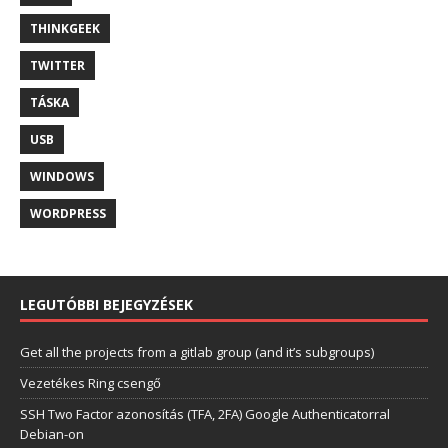
THINKGEEK
TWITTER
TÁSKA
USB
WINDOWS
WORDPRESS
LEGUTÓBBI BEJEGYZÉSEK
Get all the projects from a gitlab group (and it’s subgroups)
Vezetékes Ring csengő
SSH Two Factor azonosítás (TFA, 2FA) Google Authenticatorral
Debian-on