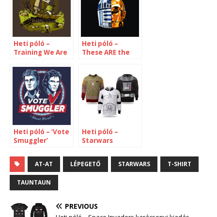
Heti póló –
Heti póló –
Training We Are
These ARE the
droids you’re
looking for
Heti póló – ‘Vote
Heti póló –
Smuggler’
Starwars
AT-AT
LÉPEGETŐ
STARWARS
T-SHIRT
TAUNTAUN
PREVIOUS