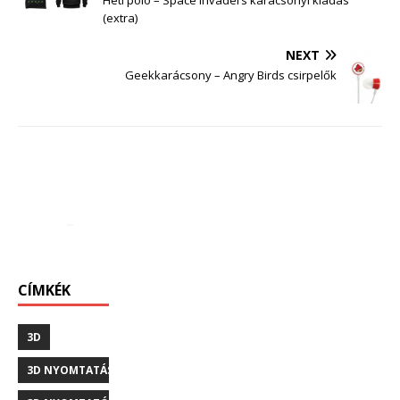
Heti póló – Space Invaders karácsonyi kiadás
(extra)
NEXT
Geekkarácsony – Angry Birds csirpelők
CÍMKÉK
3D
3D NYOMTATÁS