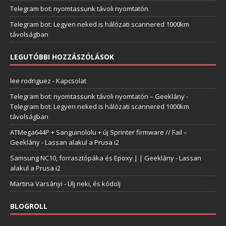
Telegram bot: nyomtassunk távoli nyomtatón
Telegram bot: Legyen neked is hálózati scannered 1000km
távolságban
LEGUTÓBBI HOZZÁSZÓLÁSOK
lee rodriguez
-
Kapcsolat
Telegram bot: nyomtassunk távoli nyomtatón – Geeklány
-
Telegram bot: Legyen neked is hálózati scannered 1000km
távolságban
ATMega644P + Sanguinololu + új Sprinter firmware // Fail –
Geeklány
-
Lassan alakul a Prusa i2
Samsung NC10, forrasztópáka és Epoxy | | Geeklány
-
Lassan
alakul a Prusa i2
Martina Varsányi
-
Ülj neki, és kódolj
BLOGROLL