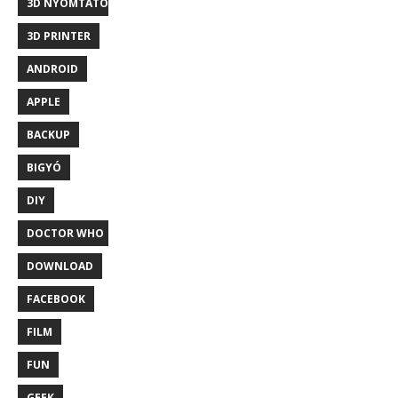
3D NYOMTATÓ
3D PRINTER
ANDROID
APPLE
BACKUP
BIGYÓ
DIY
DOCTOR WHO
DOWNLOAD
FACEBOOK
FILM
FUN
GEEK