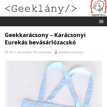
Geekkarácsony – Karácsonyi
Eurekás bevásárlózacskó
2011. december 18. vasárnap
Martina Varsányi