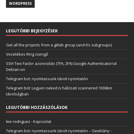
WORDPRESS
LEGUTÓBBI BEJEGYZÉSEK
Get all the projects from a gitlab group (and it’s subgroups)
Vezetékes Ring csengő
SSH Two Factor azonosítás (TFA, 2FA) Google Authenticatorral
Debian-on
Telegram bot: nyomtassunk távoli nyomtatón
Telegram bot: Legyen neked is hálózati scannered 1000km
távolságban
LEGUTÓBBI HOZZÁSZÓLÁSOK
lee rodriguez
-
Kapcsolat
Telegram bot: nyomtassunk távoli nyomtatón – Geeklány
-