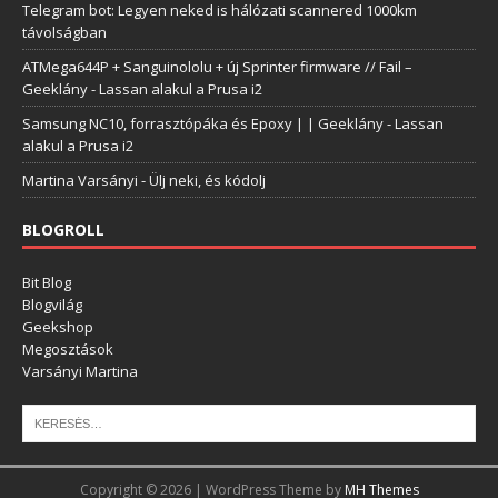
Telegram bot: Legyen neked is hálózati scannered 1000km
távolságban
ATMega644P + Sanguinololu + új Sprinter firmware // Fail –
Geeklány
-
Lassan alakul a Prusa i2
Samsung NC10, forrasztópáka és Epoxy | | Geeklány
-
Lassan
alakul a Prusa i2
Martina Varsányi
-
Ülj neki, és kódolj
BLOGROLL
Bit Blog
Blogvilág
Geekshop
Megosztások
Varsányi Martina
Copyright © 2026 | WordPress Theme by
MH Themes