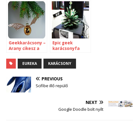
mindenük
megvan
[archívum]
Geekkarácsony –
Epic geek
Arany cikesz a
karácsonyfa
fenyőágra
EUREKA
KARÁCSONY
PREVIOUS
Scifibe illő repülő
NEXT
Google Doodle bolt nyílt