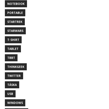
NOTEBOOK
PORTABLE
STARTREK
STARWARS
T-SHIRT
TABLET
TBBT
THINKGEEK
TWITTER
TÁSKA
USB
WINDOWS