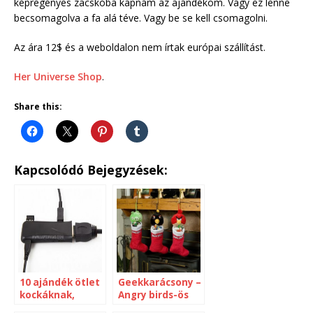
képregényes zacskóba kapnám az ajándékom. Vagy ez lenne
becsomagolva a fa alá téve. Vagy be se kell csomagolni.
Az ára 12$ és a weboldalon nem írtak európai szállítást.
Her Universe Shop
.
Share this:
Kapcsolódó Bejegyzések:
10 ajándék ötlet
Geekkarácsony –
kockáknak,
Angry birds-ös
akiknek
karácsonyi zokni