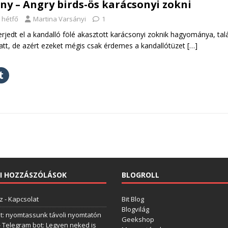
y – Angry birds-ös karácsonyi zokni
 hétfő
Martina Varsányi
1
jedt el a kandalló fölé akasztott karácsonyi zoknik hagyománya, tal
att, de azért ezeket mégis csak érdemes a kandallótüzet
[…]
I HOZZÁSZÓLÁSOK
BLOGROLL
z
-
Kapcsolat
Bit Blog
Blogvilág
t: nyomtassunk távoli nyomtatón
Geekshop
-
Telegram bot: Legyen neked is