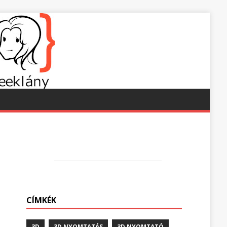
CÍMKÉK
3D
3D NYOMTATÁS
3D NYOMTATÓ