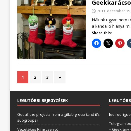
Geekkarácson
2011. december 19.
Nálunk ugyan nem ter
a kandalló hiánya mi
Share this:
1
2
3
»
LEGUTÓBBI BEJEGYZÉSEK
LEGUTÓBB
Get all the projects from a gitlab group (and it’s
lee rodrigue
subgroups)
Telegram bo
Vezetékes Ring csengő
– Geeklány