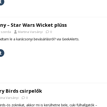
y – Star Wars Wicket plüss
. szerda
Martina Varsányi
0
am le a karácsonyi bevásárlásról? via GeekAlerts.
y Birds csirpelők
ina Varsányi
0
ds-ös zoknikat, akkor mi is kerülhetne bele, cuki fülhallgatók –