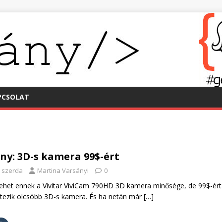
PCSOLAT
y: 3D-s kamera 99$-ért
. szerda
Martina Varsányi
0
het ennek a Vivitar ViviCam 790HD 3D kamera minősége, de 99$-ért
tezik olcsóbb 3D-s kamera. És ha netán már
[…]