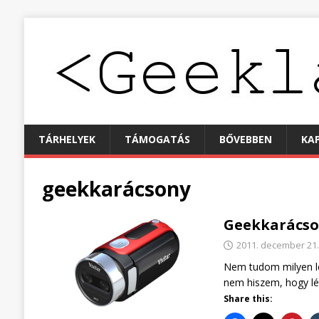
TÁRHELYEK
TÁMOGATÁS
BŐVEBBEN
KA
geekkarácsony
Geekkarácson
2011. december 21
Nem tudom milyen le
nem hiszem, hogy lé
Share this: