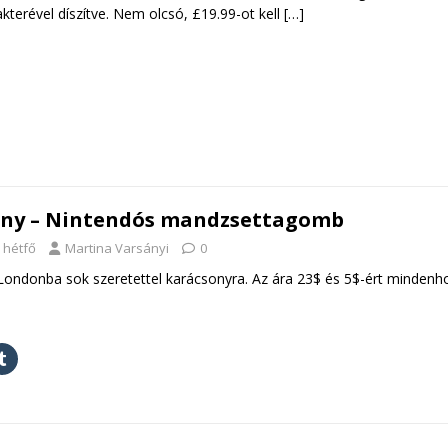
kterével díszítve. Nem olcsó, £19.99-ot kell
[…]
ny – Nintendós mandzsettagomb
 hétfő
Martina Varsányi
0
Londonba sok szeretettel karácsonyra. Az ára 23$ és 5$-ért mindenh