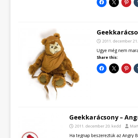
Geekkarácson
2011. december 21
Ugye még nem maradt
Share this:
Geekkarácsony – Angr
2011. december 20. kedd
Mart
Ha tegnap beszereztük az Angry Bir