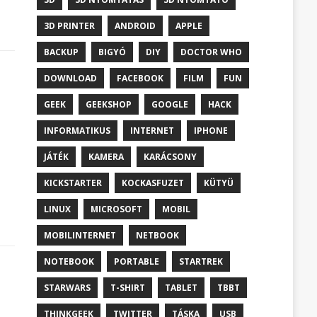
3D PRINTER
ANDROID
APPLE
BACKUP
BIGYÓ
DIY
DOCTOR WHO
DOWNLOAD
FACEBOOK
FILM
FUN
GEEK
GEEKSHOP
GOOGLE
HACK
INFORMATIKUS
INTERNET
IPHONE
JÁTÉK
KAMERA
KARÁCSONY
KICKSTARTER
KOCKASFUZET
KÜTYÜ
LINUX
MICROSOFT
MOBIL
MOBILINTERNET
NETBOOK
NOTEBOOK
PORTABLE
STARTREK
STARWARS
T-SHIRT
TABLET
TBBT
THINKGEEK
TWITTER
TÁSKA
USB