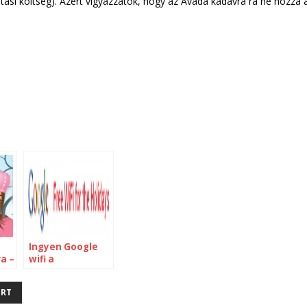
llítási költség). Azért vigyázzatok, hogy az Avada kadavra rá ne hozza 
Ingyen Google
a –
wifi a
C
reptereken
RT