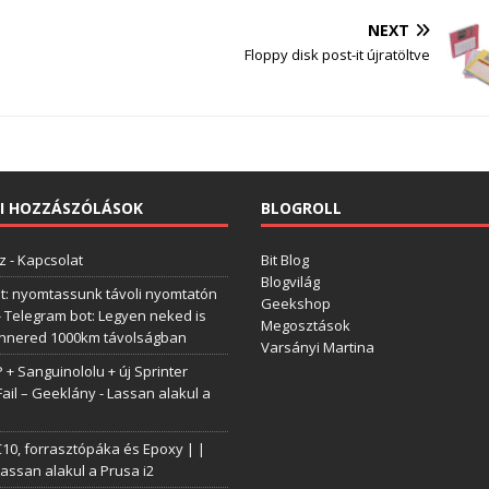
NEXT
Floppy disk post-it újratöltve
I HOZZÁSZÓLÁSOK
BLOGROLL
z
-
Kapcsolat
Bit Blog
Blogvilág
t: nyomtassunk távoli nyomtatón
Geekshop
-
Telegram bot: Legyen neked is
Megosztások
annered 1000km távolságban
Varsányi Martina
+ Sanguinololu + új Sprinter
Fail – Geeklány
-
Lassan alakul a
0, forrasztópáka és Epoxy | |
assan alakul a Prusa i2