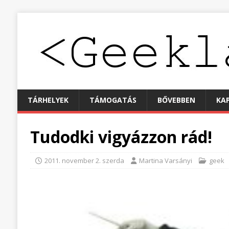
TÁRHELYEK
TÁMOGATÁS
BŐVEBBEN
KA
Tudodki vigyázzon rád!
2011. november 2. szerda
Martina Varsányi
geek