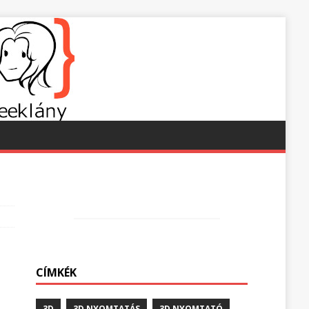
CÍMKÉK
3D
3D NYOMTATÁS
3D NYOMTATÓ