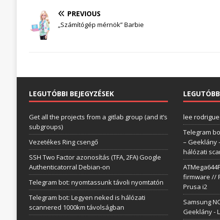
PREVIOUS
„Számítógép mérnök” Barbie
LEGUTÓBBI BEJEGYZÉSEK
LEGUTÓBB
Get all the projects from a gitlab group (and it’s
lee rodrigue
subgroups)
Telegram bo
Vezetékes Ring csengő
– Geeklány
hálózati sc
SSH Two Factor azonosítás (TFA, 2FA) Google
Authenticatorral Debian-on
ATMega644P 
firmware // 
Telegram bot: nyomtassunk távoli nyomtatón
Prusa i2
Telegram bot: Legyen neked is hálózati
Samsung NC1
scannered 1000km távolságban
Geeklány
-
L