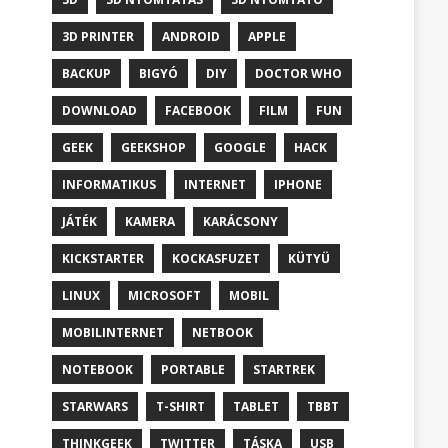
3D PRINTER
ANDROID
APPLE
BACKUP
BIGYÓ
DIY
DOCTOR WHO
DOWNLOAD
FACEBOOK
FILM
FUN
GEEK
GEEKSHOP
GOOGLE
HACK
INFORMATIKUS
INTERNET
IPHONE
JÁTÉK
KAMERA
KARÁCSONY
KICKSTARTER
KOCKASFUZET
KÜTYÜ
LINUX
MICROSOFT
MOBIL
MOBILINTERNET
NETBOOK
NOTEBOOK
PORTABLE
STARTREK
STARWARS
T-SHIRT
TABLET
TBBT
THINKGEEK
TWITTER
TÁSKA
USB