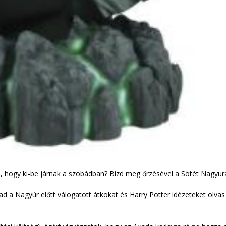
, hogy ki-be járnak a szobádban? Bízd meg őrzésével a Sötét Nagyura
lad a Nagyúr előtt válogatott átkokat és Harry Potter idézeteket olvas