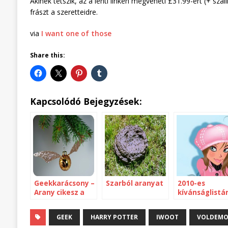
Akinek tetszik, az a lenti linken megveheti £31.99-ért (+ szá
frászt a szeretteidre.
via
I want one of those
Share this:
Kapcsolódó Bejegyzések:
Geekkarácsony –
Szarból aranyat
2010-es
Arany cikesz a
kívánságlistár
fenyőágra
Philco Retro P
GEEK
HARRY POTTER
IWOOT
VOLDEMO