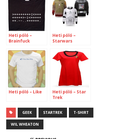
Heti póló –
Heti póló –
Brainfuck
Starwars
Heti póló – Like
Heti póló – Star
Trek
GEEK
STARTREK
T-SHIRT
WIL WHEATON