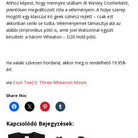
Ahhoz képest, hogy mennyire utáltam őt Wesley Crusherként,
jelentősen megváltozott róla a véleményem. A hülye szerep
mögött egy klasszul író geek színész rejlett – csak ezt
akkoriban senki se tudta. Véleményemet támasztja alá az
alábbi (ön)ironikus póló is, amit Joel Watsonnal együtt
készített: a három Wheaton – D20 Hold póló.
Ha valaki szívesen hordaná, akkor meg is rendelhető 19.95$-
ért.
via
Cool Tee(?): Three Wheaton Moon
.
Share this:
Kapcsolódó Bejegyzések: