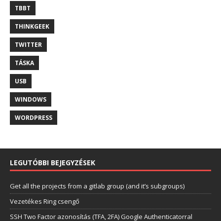
TBBT
THINKGEEK
TWITTER
TÁSKA
USB
WINDOWS
WORDPRESS
LEGUTÓBBI BEJEGYZÉSEK
Get all the projects from a gitlab group (and it’s subgroups)
Vezetékes Ring csengő
SSH Two Factor azonosítás (TFA, 2FA) Google Authenticatorral