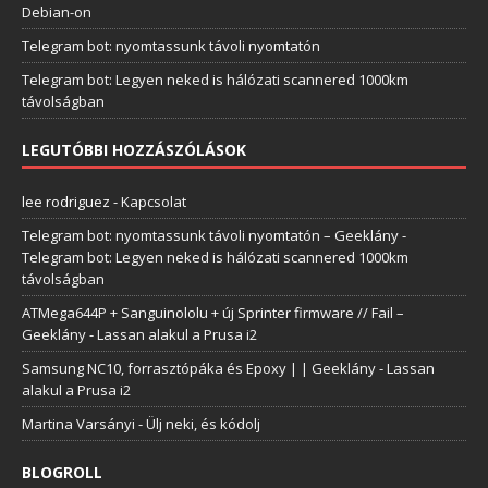
Debian-on
Telegram bot: nyomtassunk távoli nyomtatón
Telegram bot: Legyen neked is hálózati scannered 1000km
távolságban
LEGUTÓBBI HOZZÁSZÓLÁSOK
lee rodriguez
-
Kapcsolat
Telegram bot: nyomtassunk távoli nyomtatón – Geeklány
-
Telegram bot: Legyen neked is hálózati scannered 1000km
távolságban
ATMega644P + Sanguinololu + új Sprinter firmware // Fail –
Geeklány
-
Lassan alakul a Prusa i2
Samsung NC10, forrasztópáka és Epoxy | | Geeklány
-
Lassan
alakul a Prusa i2
Martina Varsányi
-
Ülj neki, és kódolj
BLOGROLL