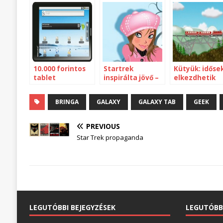
10.000 forintos
Startrek
Kütyük: idősek
tablet
inspirálta jövő –
elkezdhetik
ion meghajtás
BRINGA
GALAXY
GALAXY TAB
GEEK
PREVIOUS
Star Trek propaganda
LEGUTÓBBI BEJEGYZÉSEK
LEGUTÓBB