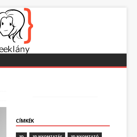
CÍMKÉK
3D
3D NYOMTATÁS
3D NYOMTATÓ