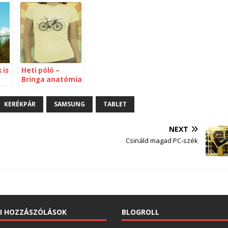
 is
Heti póló –
Bringa anatómia
KERÉKPÁR
SAMSUNG
TABLET
NEXT
Csináld magad PC-szék
I HOZZÁSZÓLÁSOK
BLOGROLL