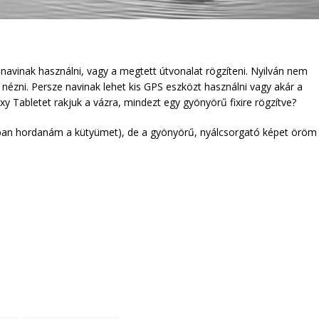
navinak használni, vagy a megtett útvonalat rögzíteni. Nyilván nem
nézni. Persze navinak lehet kis GPS eszközt használni vagy akár a
xy Tabletet rakjuk a vázra, mindezt egy gyönyörű fixire rögzítve?
an hordanám a kütyümet), de a gyönyörű, nyálcsorgató képet öröm