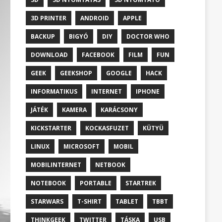
3D PRINTER
ANDROID
APPLE
BACKUP
BIGYÓ
DIY
DOCTOR WHO
DOWNLOAD
FACEBOOK
FILM
FUN
GEEK
GEEKSHOP
GOOGLE
HACK
INFORMATIKUS
INTERNET
IPHONE
JÁTÉK
KAMERA
KARÁCSONY
KICKSTARTER
KOCKASFUZET
KÜTYÜ
LINUX
MICROSOFT
MOBIL
MOBILINTERNET
NETBOOK
NOTEBOOK
PORTABLE
STARTREK
STARWARS
T-SHIRT
TABLET
TBBT
THINKGEEK
TWITTER
TÁSKA
USB