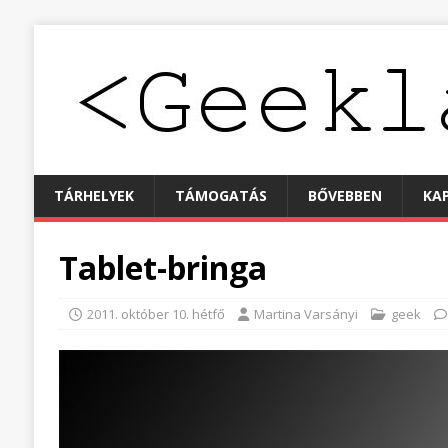
TÁRHELYEK
TÁMOGATÁS
BŐVEBBEN
KA
Tablet-bringa
2011. október 10. hétfő
Martina Varsányi
geek