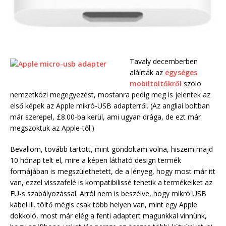
Tavaly decemberben
aláírták az
egységes
mobiltöltőkről
szóló
nemzetközi megegyezést, mostanra pedig meg is jelentek az
első képek az Apple mikró-USB adapterről. (Az angliai boltban
már szerepel, £8.00-ba kerül, ami ugyan drága, de ezt már
megszoktuk az Apple-től.)
Bevallom, tovább tartott, mint gondoltam volna, hiszem majd
10 hónap telt el, mire a képen látható design termék
formájában is megszülethetett, de a lényeg, hogy most már itt
van, ezzel visszafelé is kompatibilissé tehetik a termékeiket az
EU-s szabályozással. Arról nem is beszélve, hogy mikró USB
kábel ill. töltő mégis csak több helyen van, mint egy Apple
dokkoló, most már elég a fenti adaptert magunkkal vinnünk,