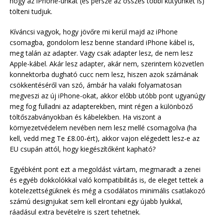
hogy az iPhone-unkat (és persze az összes többi kütyünket is)
tölteni tudjuk.
Kíváncsi vagyok, hogy jövőre mi kerül majd az iPhone
csomagba, gondolom lesz benne standard iPhone kábel is,
meg talán az adapter. Vagy csak adapter lesz, de nem lesz
Apple-kábel. Akár lesz adapter, akár nem, szerintem közvetlen
konnektorba dugható cucc nem lesz, hiszen azok számának
csökkentéséről van szó, ámbár ha valaki folyamatosan
megveszi az új iPhone-okat, akkor előbb utóbb pont ugyanúgy
meg fog fulladni az adapterekben, mint régen a különböző
töltőszabványokban és kábelekben. Ha viszont a
környezetvédelem nevében nem lesz mellé csomagolva (ha
kell, vedd meg Te £8.00-ért), akkor vajon elégedett lesz-e az
EU csupán attól, hogy kiegészítőként kapható?
Egyébként pont ezt a megoldást vártam, megmaradt a zenei
és egyéb dokkolókkal való kompatibilitás is, de eleget tettek a
kötelezettségüknek és még a csodálatos minimális csatlakozó
számú designjukat sem kell elrontani egy újabb lyukkal,
ráadásul extra bevételre is szert tehetnek.