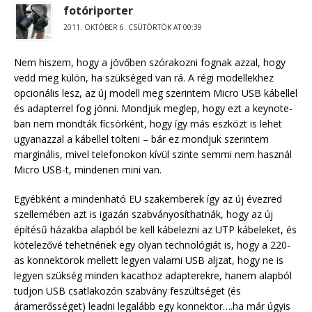
fotóriporter
2011. OKTÓBER 6. CSÜTÖRTÖK AT 00:39
Nem hiszem, hogy a jövőben szórakozni fognak azzal, hogy
vedd meg külön, ha szükséged van rá. A régi modellekhez
opcionális lesz, az új modell meg szerintem Micro USB kábellel
és adapterrel fog jönni. Mondjuk meglep, hogy ezt a keynote-
ban nem mondták fícsörként, hogy így más eszközt is lehet
ugyanazzal a kábellel tölteni – bár ez mondjuk szerintem
marginális, mivel telefonokon kívül szinte semmi nem használ
Micro USB-t, mindenen mini van.
Egyébként a mindenható EU szakemberek így az új évezred
szellemében azt is igazán szabványosíthatnák, hogy az új
építésű házakba alapból be kell kábelezni az UTP kábeleket, és
kötelezővé tehetnének egy olyan technológiát is, hogy a 220-
as konnektorok mellett legyen valami USB aljzat, hogy ne is
legyen szükség minden kacathoz adapterekre, hanem alapból
tudjon USB csatlakozón szabvány feszültséget (és
áramerősséget) leadni legalább egy konnektor….ha már úgyis