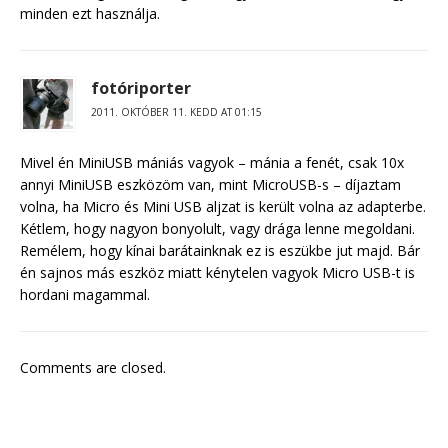
minden ezt használja.
fotóriporter
2011. OKTÓBER 11. KEDD AT 01:15
Mivel én MiniUSB mániás vagyok – mánia a fenét, csak 10x
annyi MiniUSB eszközöm van, mint MicroUSB-s – díjaztam
volna, ha Micro és Mini USB aljzat is került volna az adapterbe.
Kétlem, hogy nagyon bonyolult, vagy drága lenne megoldani.
Remélem, hogy kínai barátainknak ez is eszükbe jut majd. Bár
én sajnos más eszköz miatt kénytelen vagyok Micro USB-t is
hordani magammal.
Comments are closed.