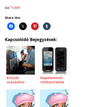
via
TUAW
Share this:
Kapcsolódó Bejegyzések:
Kütyük
Napelemmel
utazáshoz
tölthető külső
elem iPhone-hoz