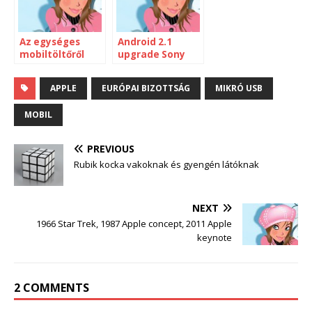
Az egységes
Android 2.1
mobiltöltőről
upgrade Sony
Ericsson Xperia
X10-nél
APPLE
EURÓPAI BIZOTTSÁG
MIKRÓ USB
MOBIL
PREVIOUS
Rubik kocka vakoknak és gyengén látóknak
NEXT
1966 Star Trek, 1987 Apple concept, 2011 Apple
keynote
2 COMMENTS