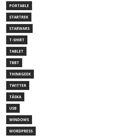
PORTABLE
STARTREK
STARWARS
T-SHIRT
TABLET
TBBT
THINKGEEK
TWITTER
TÁSKA
USB
WINDOWS
WORDPRESS