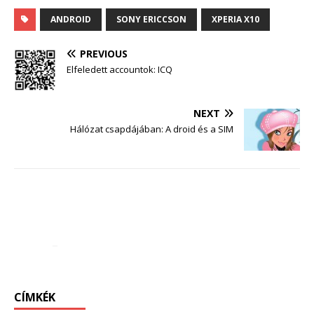
X10-nél
ANDROID
SONY ERICCSON
XPERIA X10
PREVIOUS
Elfeledett accountok: ICQ
NEXT
Hálózat csapdájában: A droid és a SIM
CÍMKÉK