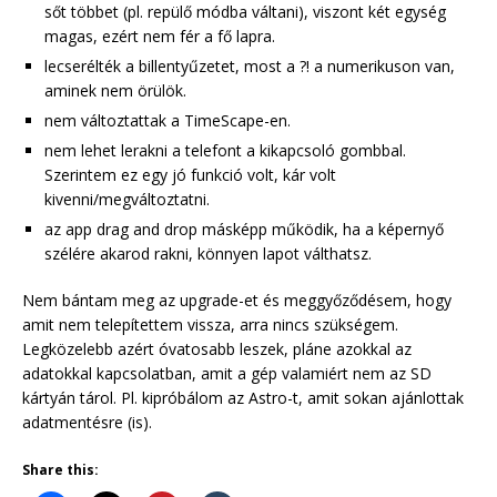
sőt többet (pl. repülő módba váltani), viszont két egység
magas, ezért nem fér a fő lapra.
lecserélték a billentyűzetet, most a ?! a numerikuson van,
aminek nem örülök.
nem változtattak a TimeScape-en.
nem lehet lerakni a telefont a kikapcsoló gombbal.
Szerintem ez egy jó funkció volt, kár volt
kivenni/megváltoztatni.
az app drag and drop másképp működik, ha a képernyő
szélére akarod rakni, könnyen lapot válthatsz.
Nem bántam meg az upgrade-et és meggyőződésem, hogy
amit nem telepítettem vissza, arra nincs szükségem.
Legközelebb azért óvatosabb leszek, pláne azokkal az
adatokkal kapcsolatban, amit a gép valamiért nem az SD
kártyán tárol. Pl. kipróbálom az Astro-t, amit sokan ajánlottak
adatmentésre (is).
Share this: