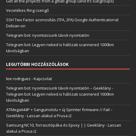
Get all the projects from a gitlab group (and it’s subgroups)
Vezetékes Ring csengő
SSH Two Factor azonosítás (TFA, 2FA) Google Authenticatorral
Debian-on
Telegram bot: nyomtassunk távoli nyomtatón
Telegram bot: Legyen neked is hálózati scannered 1000km
távolságban
LEGUTÓBBI HOZZÁSZÓLÁSOK
lee rodriguez
-
Kapcsolat
Telegram bot: nyomtassunk távoli nyomtatón – Geeklány
-
Telegram bot: Legyen neked is hálózati scannered 1000km
távolságban
ATMega644P + Sanguinololu + új Sprinter firmware // Fail –
Geeklány
-
Lassan alakul a Prusa i2
Samsung NC10, forrasztópáka és Epoxy | | Geeklány
-
Lassan
alakul a Prusa i2