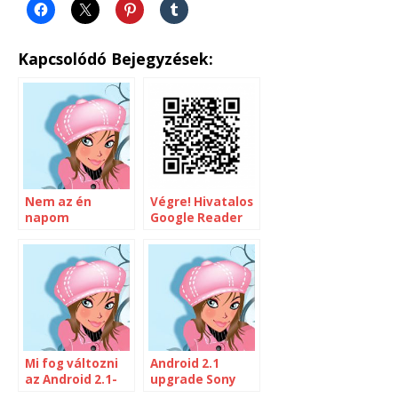
Kapcsolódó Bejegyzések:
Nem az én
Végre! Hivatalos
napom
Google Reader
Androidra
Mi fog változni
Android 2.1
az Android 2.1-
upgrade Sony
el?
Ericsson Xperia