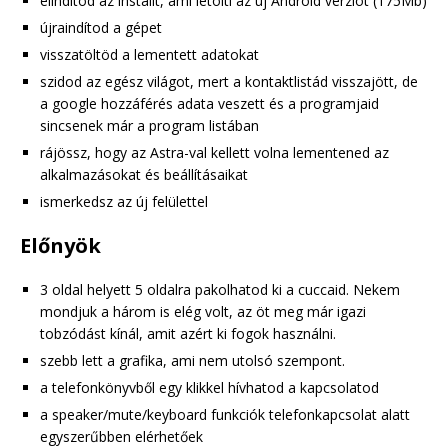
elindítod az installt, ami letölti az új Android verziót (175Mb)
újraindítod a gépet
visszatöltöd a lementett adatokat
szidod az egész világot, mert a kontaktlistád visszajött, de
a google hozzáférés adata veszett és a programjaid
sincsenek már a program listában
rájössz, hogy az Astra-val kellett volna lementened az
alkalmazásokat és beállításaikat
ismerkedsz az új felülettel
Előnyök
3 oldal helyett 5 oldalra pakolhatod ki a cuccaid. Nekem
mondjuk a három is elég volt, az öt meg már igazi
tobzódást kínál, amit azért ki fogok használni.
szebb lett a grafika, ami nem utolsó szempont.
a telefonkönyvből egy klikkel hívhatod a kapcsolatod
a speaker/mute/keyboard funkciók telefonkapcsolat alatt
egyszerűbben elérhetőek