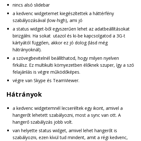
nincs alsó slidebar
a kedvenc widgetemet kiegészítettek a háttérfény
szabályozásával (low-high), ami jó
a status widget-ből egyszerűen lehet az adatbeállításokat
birizgálni. Ha sokat utazol és ki-be kapcsolgatod a 3G-t
kártyától függően, akkor ez jó dolog (lásd még
hátrányoknál).
a szövegbevitelnél beállíthatod, hogy milyen nyelven
firkálsz. Ez multikulti környezetben élőknek szuper, így a szó
felajánlás is végre működőképes.
végre van Skype és TeamViewer.
Hátrányok
a kedvenc widgetemnél lecseréltek egy ikont, amivel a
hangerőt lehetett szabályozni, most a sync van ott. A
hangerő szabályzás jobb volt.
van helyette status widget, amivel lehet hangerőt is
szabályozni, ezen kívül tud mindent, amit a régi kedvenc,