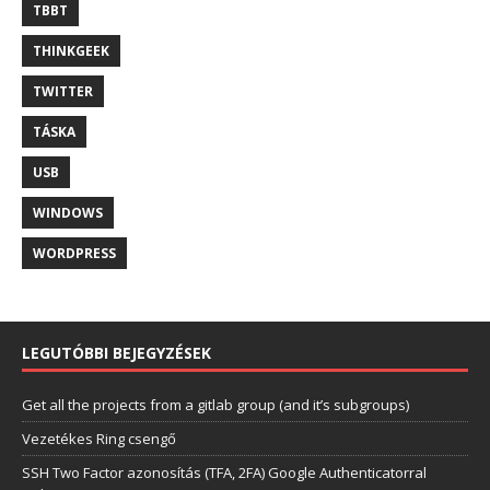
TBBT
THINKGEEK
TWITTER
TÁSKA
USB
WINDOWS
WORDPRESS
LEGUTÓBBI BEJEGYZÉSEK
Get all the projects from a gitlab group (and it’s subgroups)
Vezetékes Ring csengő
SSH Two Factor azonosítás (TFA, 2FA) Google Authenticatorral