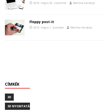
2010. május 20. csütörtök
Martina Varsányi
Floppy post-it
2010. május 1. szombat
Martina Varsányi
CÍMKÉK
3D
3D NYOMTATÁS