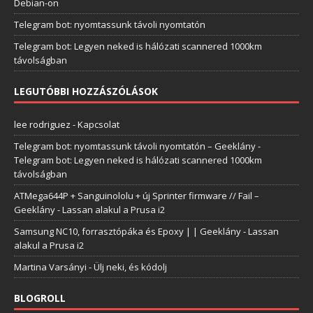
Debian-on
Telegram bot: nyomtassunk távoli nyomtatón
Telegram bot: Legyen neked is hálózati scannered 1000km
távolságban
LEGUTÓBBI HOZZÁSZÓLÁSOK
lee rodriguez
-
Kapcsolat
Telegram bot: nyomtassunk távoli nyomtatón – Geeklány
-
Telegram bot: Legyen neked is hálózati scannered 1000km
távolságban
ATMega644P + Sanguinololu + új Sprinter firmware // Fail –
Geeklány
-
Lassan alakul a Prusa i2
Samsung NC10, forrasztópáka és Epoxy | | Geeklány
-
Lassan
alakul a Prusa i2
Martina Varsányi
-
Ülj neki, és kódolj
BLOGROLL