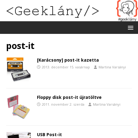
post-it
[Karácsony] post-it kazetta
2013. december 15. vasárnap
Martina Varsányi
Floppy disk post-it újratöltve
2011. november 2. szerda
Martina Varsányi
USB Post-it