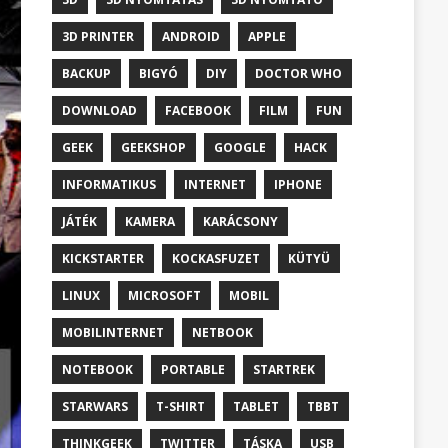
3D PRINTER
ANDROID
APPLE
BACKUP
BIGYÓ
DIY
DOCTOR WHO
DOWNLOAD
FACEBOOK
FILM
FUN
GEEK
GEEKSHOP
GOOGLE
HACK
INFORMATIKUS
INTERNET
IPHONE
JÁTÉK
KAMERA
KARÁCSONY
KICKSTARTER
KOCKASFUZET
KÜTYÜ
LINUX
MICROSOFT
MOBIL
MOBILINTERNET
NETBOOK
NOTEBOOK
PORTABLE
STARTREK
STARWARS
T-SHIRT
TABLET
TBBT
THINKGEEK
TWITTER
TÁSKA
USB