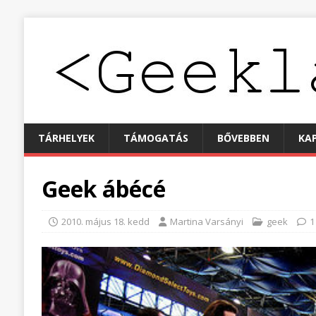
TÁRHELYEK
TÁMOGATÁS
BŐVEBBEN
KA
Geek ábécé
2010. május 18. kedd
Martina Varsányi
geek
1