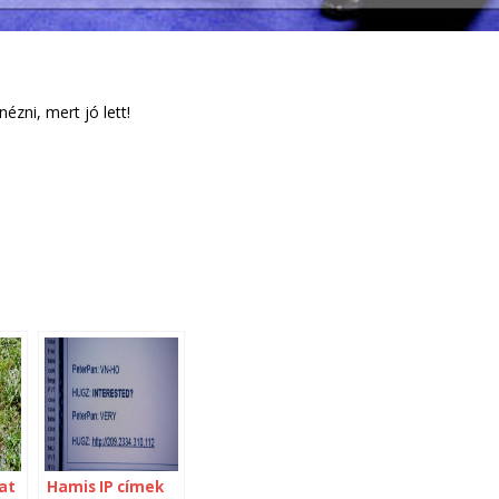
zni, mert jó lett!
at
Hamis IP címek