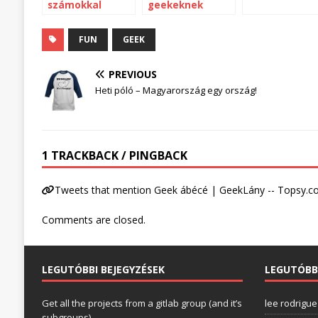
számokkal
geekeknek
FUN
GEEK
PREVIOUS
Heti póló – Magyarország egy ország!
1 TRACKBACK / PINGBACK
Tweets that mention Geek ábécé | GeekLány -- Topsy.
Comments are closed.
LEGUTÓBBI BEJEGYZÉSEK
LEGUTÓBB
Get all the projects from a gitlab group (and it’s
lee rodrigue
subgroups)