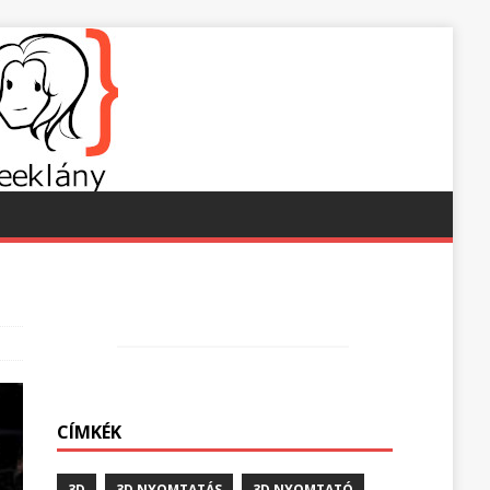
CÍMKÉK
3D
3D NYOMTATÁS
3D NYOMTATÓ