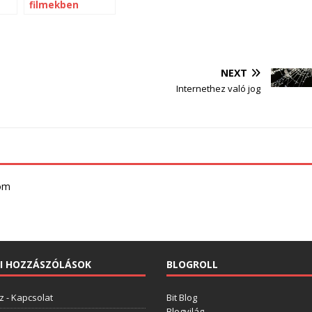
filmekben
NEXT
Internethez való jog
com
I HOZZÁSZÓLÁSOK
BLOGROLL
z
-
Kapcsolat
Bit Blog
Blogvilág