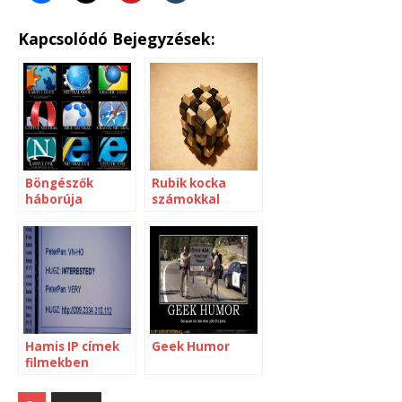
Kapcsolódó Bejegyzések:
Böngészők
Rubik kocka
háborúja
számokkal
Hamis IP címek
Geek Humor
filmekben