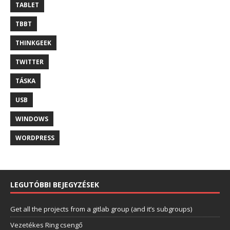
TABLET
TBBT
THINKGEEK
TWITTER
TÁSKA
USB
WINDOWS
WORDPRESS
LEGUTÓBBI BEJEGYZÉSEK
Get all the projects from a gitlab group (and it’s subgroups)
Vezetékes Ring csengő