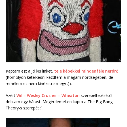
Kaptam ezt a jó kis linket,
tele képekkel mindenféle nerdről
.
(Komolyon kételkedni kezdtem a magam nördségében, de
remélem ez nem kinézetre megy :)).
Azért
Wil – Wesley Crusher – Wheaton
szerepeltetésétől
dobtam egy hátast. Megérdemelten kapta a The Big Bang
Theory-s szerepét :).