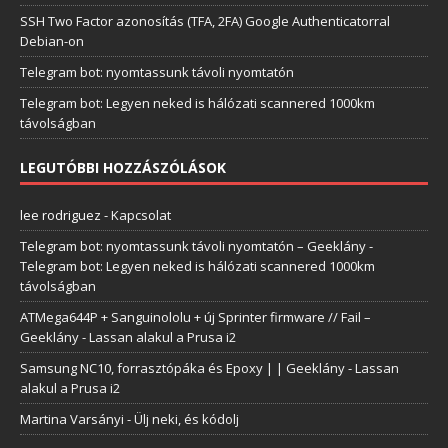
SSH Two Factor azonosítás (TFA, 2FA) Google Authenticatorral
Debian-on
Telegram bot: nyomtassunk távoli nyomtatón
Telegram bot: Legyen neked is hálózati scannered 1000km
távolságban
LEGUTÓBBI HOZZÁSZÓLÁSOK
lee rodriguez
-
Kapcsolat
Telegram bot: nyomtassunk távoli nyomtatón – Geeklány
-
Telegram bot: Legyen neked is hálózati scannered 1000km
távolságban
ATMega644P + Sanguinololu + új Sprinter firmware // Fail –
Geeklány
-
Lassan alakul a Prusa i2
Samsung NC10, forrasztópáka és Epoxy | | Geeklány
-
Lassan
alakul a Prusa i2
Martina Varsányi
-
Ülj neki, és kódolj