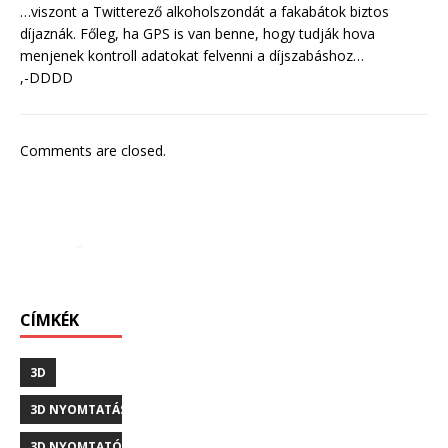
…viszont a Twitterező alkoholszondát a fakabátok biztos
díjaznák. Főleg, ha GPS is van benne, hogy tudják hova
menjenek kontroll adatokat felvenni a díjszabáshoz…
,-DDDD
Comments are closed.
CÍMKÉK
3D
3D NYOMTATÁS
3D NYOMTATÓ