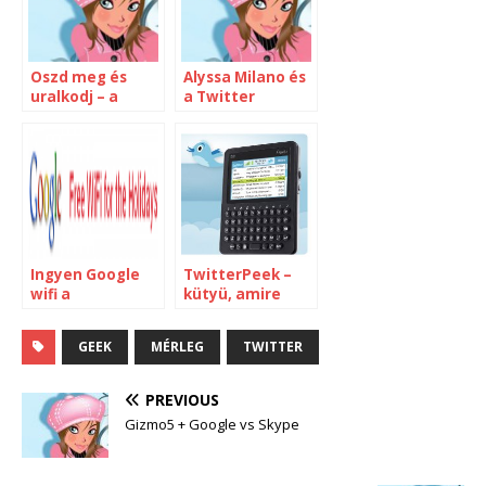
Oszd meg és
Alyssa Milano és
uralkodj – a
a Twitter
tartalom
függőség
újraelosztása
Ingyen Google
TwitterPeek –
wifi a
kütyü, amire
reptereken
nincs szükség
GEEK
MÉRLEG
TWITTER
PREVIOUS
Gizmo5 + Google vs Skype