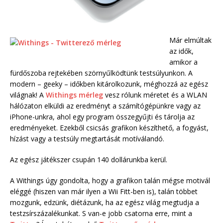
Már elmúltak
az idők,
amikor a
fürdőszoba rejtekében szörnyűlködtünk testsúlyunkon. A
modern – geeky – időkben kitárolkozunk, méghozzá az egész
világnak! A
Withings mérleg
vesz rólunk méretet és a WLAN
hálózaton elküldi az eredményt a számítógépünkre vagy az
iPhone-unkra, ahol egy program összegyűjti és tárolja az
eredményeket. Ezekből csicsás grafikon készíthető, a fogyást,
hízást vagy a testsúly megtartását motíválandó.
Az egész játékszer csupán 140 dollárunkba kerül.
A Withings úgy gondolta, hogy a grafikon talán mégse motivál
eléggé (hiszen van már ilyen a Wii Fitt-ben is), talán többet
mozgunk, edzünk, diétázunk, ha az egész világ megtudja a
testzsírszázalékunkat. S van-e jobb csatorna erre, mint a