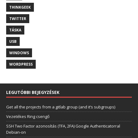
THINKGEEK
TWITTER
TÁSKA
USB
WINDOWS
WORDPRESS
LEGUTÓBBI BEJEGYZÉSEK
Get all the projects from a gitlab group (and it’s subgroups)
Vezetékes Ring csengő
SSH Two Factor azonosítás (TFA, 2FA) Google Authenticatorral
Debian-on