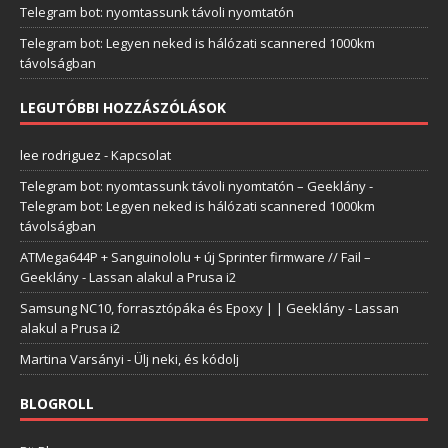
Telegram bot: nyomtassunk távoli nyomtatón
Telegram bot: Legyen neked is hálózati scannered 1000km
távolságban
LEGUTÓBBI HOZZÁSZÓLÁSOK
lee rodriguez
-
Kapcsolat
Telegram bot: nyomtassunk távoli nyomtatón – Geeklány
-
Telegram bot: Legyen neked is hálózati scannered 1000km
távolságban
ATMega644P + Sanguinololu + új Sprinter firmware // Fail –
Geeklány
-
Lassan alakul a Prusa i2
Samsung NC10, forrasztópáka és Epoxy | | Geeklány
-
Lassan
alakul a Prusa i2
Martina Varsányi
-
Ülj neki, és kódolj
BLOGROLL