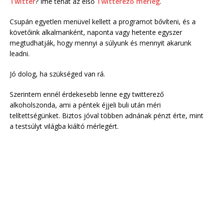
Twitter
? Íme tehát az első
Twitterező mérleg
.
Csupán egyetlen menüvel kellett a programot bővíteni, és a
követőink alkalmanként, naponta vagy hetente egyszer
megtudhatják, hogy mennyi a súlyunk és mennyit akarunk
leadni.
Jó dolog, ha szükséged van rá.
Szerintem ennél érdekesebb lenne egy twitterező
alkoholszonda, ami a péntek éjjeli buli után méri
telítettségünket. Biztos jóval többen adnának pénzt érte, mint
a testsúlyt világba kiáltó mérlegért.