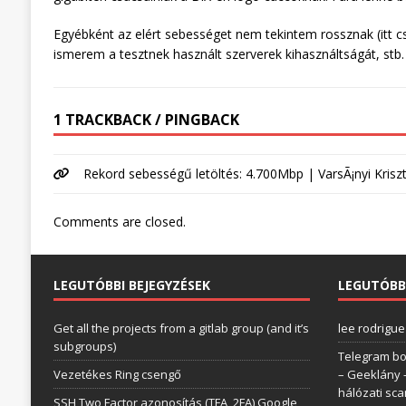
Egyébként az elért sebességet nem tekintem rossznak (itt cs
ismerem a tesztnek használt szerverek kihasználtságát, stb.
1 TRACKBACK / PINGBACK
Rekord sebességű letöltés: 4.700Mbp | VarsÃ¡nyi Krisz
Comments are closed.
LEGUTÓBBI BEJEGYZÉSEK
LEGUTÓBB
Get all the projects from a gitlab group (and it’s
lee rodrigue
subgroups)
Telegram bo
Vezetékes Ring csengő
– Geeklány
hálózati sc
SSH Two Factor azonosítás (TFA, 2FA) Google