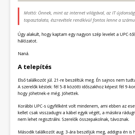
Mottó: Önnek, mint az internet világával, az IT újdons
tapasztalata, észrevétele rendkívül fontos lenne a szám
Úgy alakult, hogy kaptam egy nagyon szép levelet a UPC-től,
hálózatot.
Naná.
A telepítés
Első találkozót júl. 21-re beszéltük meg. Én sajnos nem tu
A szerelők késtek: fél 5-8 közötti időszakhoz képest fél 9-ko
hogy jöhetnek-e még. Jöhettek.
Korábbi UPC-s ügyfélként volt mindenem, ami ebben az eset
kellet csak visszadugni a kábel egyik végét, a másikra rádugn
nem lehet regisztrálni. Szerelők összepakolnak, távoznak.
Második találkozót aug. 3-ára beszéljük meg, addigra én is 