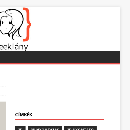
CÍMKÉK
3D
3D NYOMTATÁS
3D NYOMTATÓ