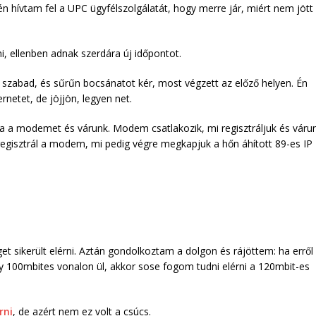
or én hívtam fel a UPC ügyfélszolgálatát, hogy merre jár, miért nem jött
i, ellenben adnak szerdára új időpontot.
szabad, és sűrűn bocsánatot kér, most végzett az előző helyen. Én
netet, de jöjjön, legyen net.
ja a modemet és várunk. Modem csatlakozik, mi regisztráljuk és várun
n regisztrál a modem, mi pedig végre megkapjuk a hőn áhított 89-es IP
et sikerült elérni. Aztán gondolkoztam a dolgon és rájöttem: ha erről
egy 100mbites vonalon ül, akkor sose fogom tudni elérni a 120mbit-es
rni
, de azért nem ez volt a csúcs.