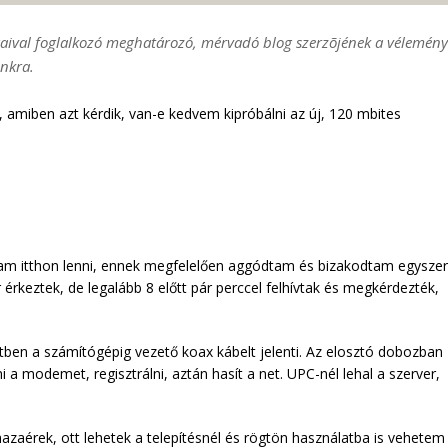
ágaival foglalkozó meghatározó, mérvadó blog szerzõjének a vélemény
unkra.
 amiben azt kérdik, van-e kedvem kipróbálni az új, 120 mbites
dtam itthon lenni, ennek megfelelően aggódtam és bizakodtam egyszer
r érkeztek, de legalább 8 előtt pár perccel felhívtak és megkérdezték,
ben a számítógépig vezető koax kábelt jelenti. Az elosztó dobozban
i a modemet, regisztrálni, aztán hasít a net. UPC-nél lehal a szerver,
hazaérek, ott lehetek a telepítésnél és rögtön használatba is vehetem