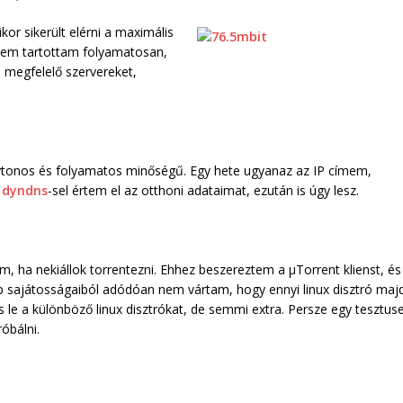
or sikerült elérni a maximális
t nem tartottam folyamatosan,
megfelelő szervereket,
ytonos és folyamatos minőségű. Egy hete ugyanaz az IP címem,
s
dyndns
-sel értem el az otthoni adataimat, ezután is úgy lesz.
, ha nekiállok torrentezni. Ehhez beszereztem a µTorrent klienst, és
2p sajátosságaiból adódóan nem vártam, hogy ennyi linux disztró maj
és le a különböző linux disztrókat, de semmi extra. Persze egy tesztuse
óbálni.