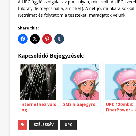
A UPC ügyfélszolgálat az pont olyan, mint volt. A UPC szere
túlórát, de megcsinálja, amit kell). A net jó, munkára sokka
Netrámat és folytatom a teszteket, maradjatok velünk.
Share this:
Kapcsolódó Bejegyzések:
Internethez való
SMS hibajegyről
UPC 120mbit
jog
FiberPower – k
hibás?
SZÉLESSÁV
UPC