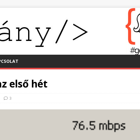
PCSOLAT
z első hét
3