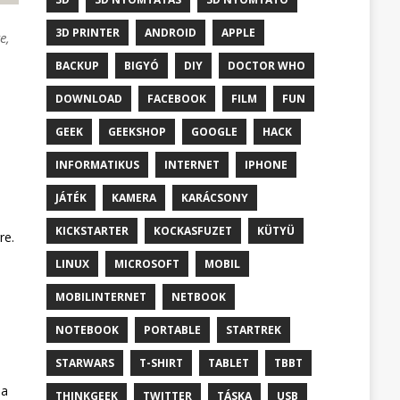
3D PRINTER
ANDROID
APPLE
e,
BACKUP
BIGYÓ
DIY
DOCTOR WHO
DOWNLOAD
FACEBOOK
FILM
FUN
GEEK
GEEKSHOP
GOOGLE
HACK
INFORMATIKUS
INTERNET
IPHONE
JÁTÉK
KAMERA
KARÁCSONY
KICKSTARTER
KOCKASFUZET
KÜTYÜ
re.
LINUX
MICROSOFT
MOBIL
MOBILINTERNET
NETBOOK
NOTEBOOK
PORTABLE
STARTREK
STARWARS
T-SHIRT
TABLET
TBBT
 a
THINKGEEK
TWITTER
TÁSKA
USB