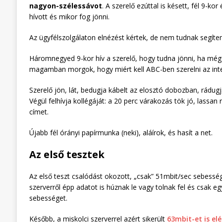
nagyon-szélessávot
. A szerelő ezúttal is késett, fél 9-k
hívott és mikor fog jönni.
Az ügyfélszolgálaton elnézést kértek, de nem tudnak segíten
Háromnegyed 9-kor hív a szerelő, hogy tudna jönni, ha még 
magamban morgok, hogy miért kell ABC-ben szerelni az inter
Szerelő jön, lát, bedugja kábelt az elosztó dobozban, rádug
Végül felhívja kollégáját: a 20 perc várakozás tök jó, lassa
címet.
Újabb fél órányi papírmunka (neki), aláírok, és hasít a net.
Az első tesztek
Az első teszt csalódást okozott, „csak” 51mbit/sec sebesség
szerverről épp adatot is húznak le vagy tolnak fel és csak 
sebességet.
Később, a miskolci szerverrel azért sikerült
63mbit-et is elé