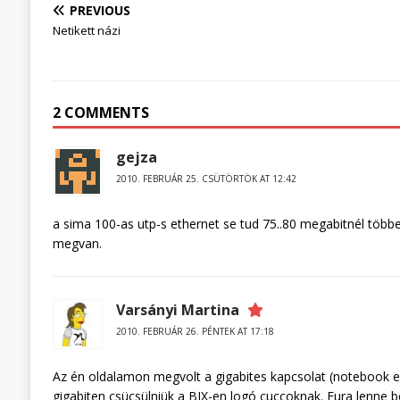
PREVIOUS
Netikett názi
2 COMMENTS
gejza
2010. FEBRUÁR 25. CSÜTÖRTÖK AT 12:42
a sima 100-as utp-s ethernet se tud 75..80 megabitnél több
megvan.
Varsányi Martina
2010. FEBRUÁR 26. PÉNTEK AT 17:18
Az én oldalamon megvolt a gigabites kapcsolat (notebook et
gigabiten csücsülniük a BIX-en logó cuccoknak. Fura lenne 