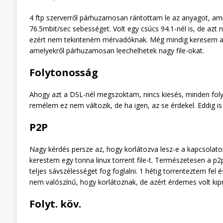
4 ftp szerverről párhuzamosan rántottam le az anyagot, amik
76.5mbit/sec sebességet. Volt egy csúcs 94.1-nél is, de az
ezért nem tekinteném mérvadóknak. Még mindig keresem a 
amelyekről párhuzamosan leechelhetek nagy file-okat.
Folytonosság
Ahogy azt a DSL-nél megszoktam, nincs kiesés, minden fol
remélem ez nem változik, de ha igen, az se érdekel. Eddig i
P2P
Nagy kérdés persze az, hogy korlátozva lesz-e a kapcsolatom
kerestem egy tonna linux torrent file-t. Természetesen a p
teljes sávszélességet fog foglalni. 1 hétig torrenteztem fel 
nem valószínű, hogy korlátoznak, de azért érdemes volt kipr
Folyt. köv.