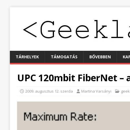
TÁRHELYEK
TÁMOGATÁS
BŐVEBBEN
KA
UPC 120mbit FiberNet – a
2009. augusztus 12. szerda
Martina Varsányi
geek