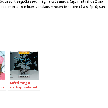
lők viszont segítőkészek, még ha csúsznak is (úgy mint ráhúz 2 óra
l jobb, mint a 16 mbites vonalam. A héten felkötöm rá a szép, új Sun
Mérd meg a
i a
netkapcsolatod
sebességét