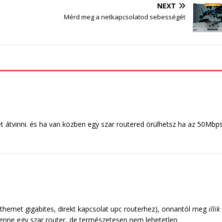
NEXT
Mérd meg a netkapcsolatod sebességét
et átvinni. és ha van közben egy szar routered örülhetsz ha az 50Mbp
hernet gigabites, direkt kapcsolat upc routerhez), onnantól meg
illik
benne egy szar router, de természetesen nem lehetetlen.