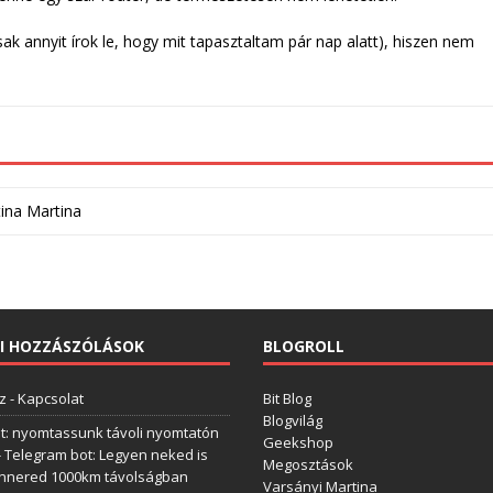
ak annyit írok le, hogy mit tapasztaltam pár nap alatt), hiszen nem
tina Martina
I HOZZÁSZÓLÁSOK
BLOGROLL
z
-
Kapcsolat
Bit Blog
Blogvilág
t: nyomtassunk távoli nyomtatón
Geekshop
-
Telegram bot: Legyen neked is
Megosztások
annered 1000km távolságban
Varsányi Martina