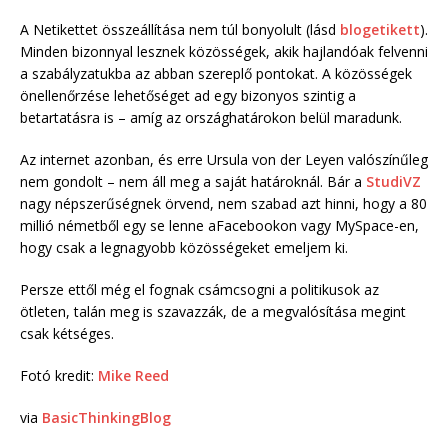
A Netikettet összeállítása nem túl bonyolult (lásd
blogetikett
).
Minden bizonnyal lesznek közösségek, akik hajlandóak felvenni
a szabályzatukba az abban szereplő pontokat. A közösségek
önellenőrzése lehetőséget ad egy bizonyos szintig a
betartatásra is – amíg az országhatárokon belül maradunk.
Az internet azonban, és erre Ursula von der Leyen valószínűleg
nem gondolt – nem áll meg a saját határoknál. Bár a
StudiVZ
nagy népszerűségnek örvend, nem szabad azt hinni, hogy a 80
millió németből egy se lenne aFacebookon vagy MySpace-en,
hogy csak a legnagyobb közösségeket emeljem ki.
Persze ettől még el fognak csámcsogni a politikusok az
ötleten, talán meg is szavazzák, de a megvalósítása megint
csak kétséges.
Fotó kredit:
Mike Reed
via
BasicThinkingBlog