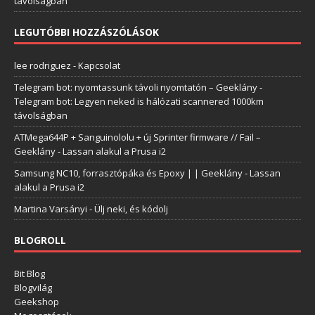
távolságban
LEGUTÓBBI HOZZÁSZÓLÁSOK
lee rodriguez
-
Kapcsolat
Telegram bot: nyomtassunk távoli nyomtatón – Geeklány
-
Telegram bot: Legyen neked is hálózati scannered 1000km
távolságban
ATMega644P + Sanguinololu + új Sprinter firmware // Fail –
Geeklány
-
Lassan alakul a Prusa i2
Samsung NC10, forrasztópáka és Epoxy | | Geeklány
-
Lassan
alakul a Prusa i2
Martina Varsányi
-
Ülj neki, és kódolj
BLOGROLL
Bit Blog
Blogvilág
Geekshop