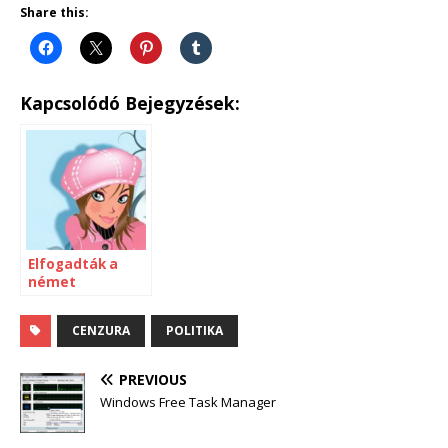
Share this:
Kapcsolódó Bejegyzések:
Elfogadták a
német
parlamentben
az internet
CENZURA
POLITIKA
cenzúrát
PREVIOUS
Windows Free Task Manager