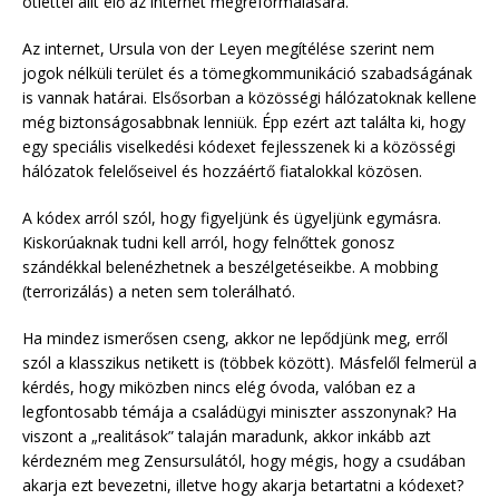
ötlettel állt elő az internet megreformálására.
Az internet, Ursula von der Leyen megítélése szerint nem
jogok nélküli terület és a tömegkommunikáció szabadságának
is vannak határai. Elsősorban a közösségi hálózatoknak kellene
még biztonságosabbnak lenniük. Épp ezért azt találta ki, hogy
egy speciális viselkedési kódexet fejlesszenek ki a közösségi
hálózatok felelőseivel és hozzáértő fiatalokkal közösen.
A kódex arról szól, hogy figyeljünk és ügyeljünk egymásra.
Kiskorúaknak tudni kell arról, hogy felnőttek gonosz
szándékkal belenézhetnek a beszélgetéseikbe. A mobbing
(terrorizálás) a neten sem tolerálható.
Ha mindez ismerősen cseng, akkor ne lepődjünk meg, erről
szól a klasszikus netikett is (többek között). Másfelől felmerül a
kérdés, hogy miközben nincs elég óvoda, valóban ez a
legfontosabb témája a családügyi miniszter asszonynak? Ha
viszont a „realitások” talaján maradunk, akkor inkább azt
kérdezném meg Zensursulától, hogy mégis, hogy a csudában
akarja ezt bevezetni, illetve hogy akarja betartatni a kódexet?