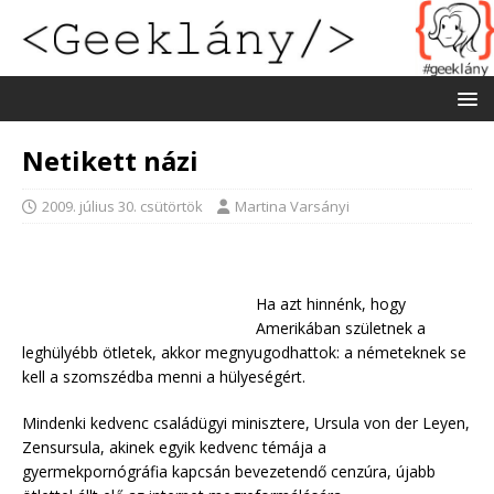
Netikett názi
2009. július 30. csütörtök
Martina Varsányi
Ha azt hinnénk, hogy
Amerikában születnek a
leghülyébb ötletek, akkor megnyugodhattok: a németeknek se
kell a szomszédba menni a hülyeségért.
Mindenki kedvenc családügyi minisztere, Ursula von der Leyen,
Zensursula, akinek egyik kedvenc témája a
gyermekpornógráfia kapcsán bevezetendő cenzúra, újabb