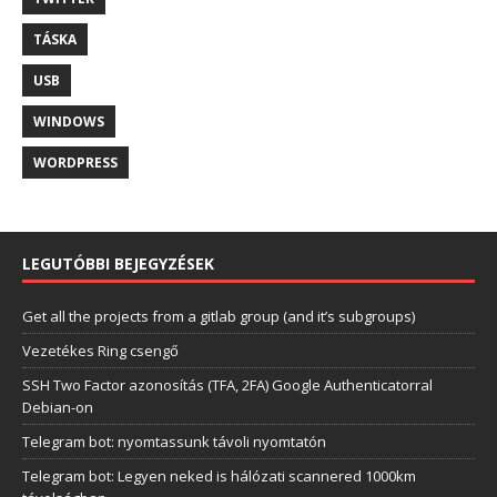
TÁSKA
USB
WINDOWS
WORDPRESS
LEGUTÓBBI BEJEGYZÉSEK
Get all the projects from a gitlab group (and it’s subgroups)
Vezetékes Ring csengő
SSH Two Factor azonosítás (TFA, 2FA) Google Authenticatorral
Debian-on
Telegram bot: nyomtassunk távoli nyomtatón
Telegram bot: Legyen neked is hálózati scannered 1000km