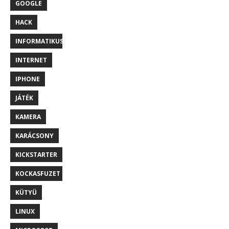
GOOGLE
HACK
INFORMATIKUS
INTERNET
IPHONE
JÁTÉK
KAMERA
KARÁCSONY
KICKSTARTER
KOCKASFUZET
KÜTYÜ
LINUX