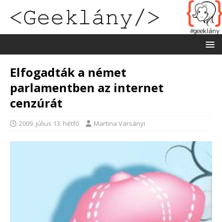
Elfogadták a német
parlamentben az internet
cenzúrát
2009. július 13. hétfő
Martina Varsányi