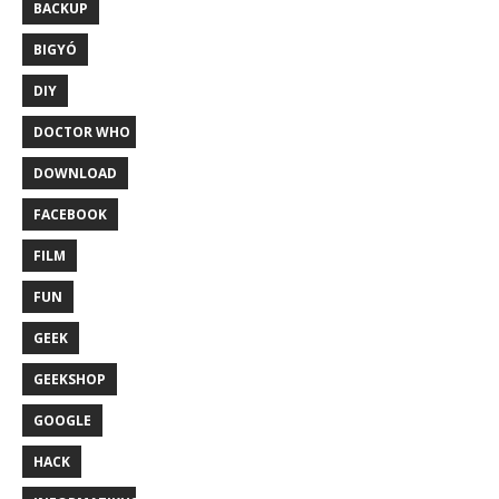
BACKUP
BIGYÓ
DIY
DOCTOR WHO
DOWNLOAD
FACEBOOK
FILM
FUN
GEEK
GEEKSHOP
GOOGLE
HACK