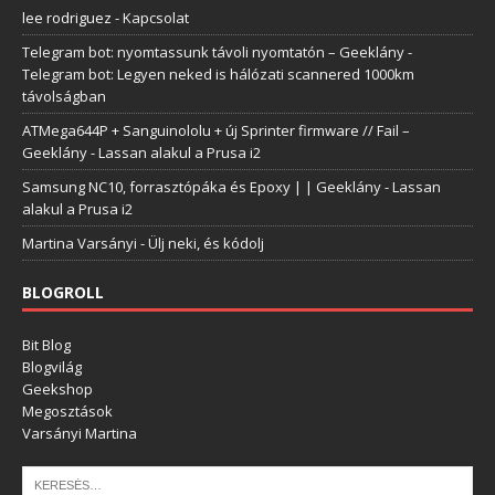
lee rodriguez
-
Kapcsolat
Telegram bot: nyomtassunk távoli nyomtatón – Geeklány
-
Telegram bot: Legyen neked is hálózati scannered 1000km
távolságban
ATMega644P + Sanguinololu + új Sprinter firmware // Fail –
Geeklány
-
Lassan alakul a Prusa i2
Samsung NC10, forrasztópáka és Epoxy | | Geeklány
-
Lassan
alakul a Prusa i2
Martina Varsányi
-
Ülj neki, és kódolj
BLOGROLL
Bit Blog
Blogvilág
Geekshop
Megosztások
Varsányi Martina