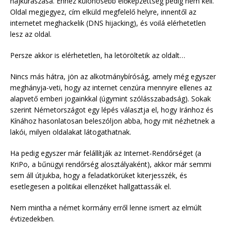
hajkurászása. Ehhez különösebb előképzettség pedig nem kell.
Oldal megjegyez, cím elküld megfelelő helyre, innentől az
internetet meghackelik (DNS hijacking), és voilá elérhetetlen
lesz az oldal.
Persze akkor is elérhetetlen, ha letöröltetik az oldalt…
Nincs más hátra, jön az alkotmánybíróság, amely még egyszer
meghányja-veti, hogy az internet cenzúra mennyire ellenes az
alapvető emberi jogainkkal (úgymint szólásszabadság). Sokak
szerint Németországot egy lépés választja el, hogy Iránhoz és
Kínához hasonlatosan beleszóljon abba, hogy mit nézhetnek a
lakói, milyen oldalakat látogathatnak.
Ha pedig egyszer már felállítják az Internet-Rendőrséget (a
KriPo, a bűnügyi rendőrség alosztályaként), akkor már semmi
sem áll útjukba, hogy a feladatkörüket kiterjesszék, és
esetlegesen a politikai ellenzéket hallgattassák el.
Nem mintha a német kormány erről lenne ismert az elmúlt
évtizedekben.