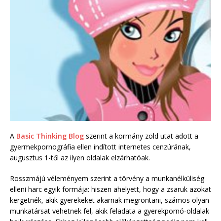
A
Basic Thinking Blog
szerint a kormány zöld utat adott a
gyermekpornográfia ellen indított internetes cenzúrának,
augusztus 1-től az ilyen oldalak elzárhatóak.
Rosszmájú véleményem szerint a törvény a munkanélküliség
elleni harc egyik formája: hiszen ahelyett, hogy a zsaruk azokat
kergetnék, akik gyerekeket akarnak megrontani, számos olyan
munkatársat vehetnek fel, akik feladata a gyerekpornó-oldalak