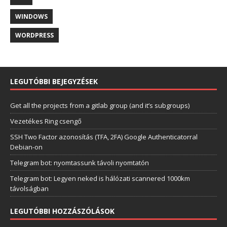
WINDOWS
WORDPRESS
LEGUTÓBBI BEJEGYZÉSEK
Get all the projects from a gitlab group (and it’s subgroups)
Vezetékes Ring csengő
SSH Two Factor azonosítás (TFA, 2FA) Google Authenticatorral
Debian-on
Telegram bot: nyomtassunk távoli nyomtatón
Telegram bot: Legyen neked is hálózati scannered 1000km
távolságban
LEGUTÓBBI HOZZÁSZÓLÁSOK