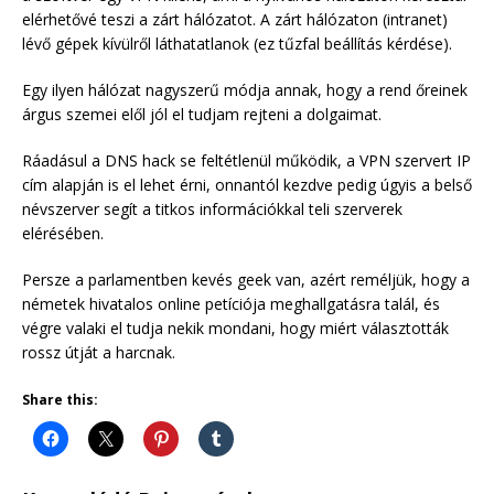
elérhetővé teszi a zárt hálózatot. A zárt hálózaton (intranet)
lévő gépek kívülről láthatatlanok (ez tűzfal beállítás kérdése).
Egy ilyen hálózat nagyszerű módja annak, hogy a rend őreinek
árgus szemei elől jól el tudjam rejteni a dolgaimat.
Ráadásul a DNS hack se feltétlenül működik, a VPN szervert IP
cím alapján is el lehet érni, onnantól kezdve pedig úgyis a belső
névszerver segít a titkos információkkal teli szerverek
elérésében.
Persze a parlamentben kevés geek van, azért reméljük, hogy a
németek hivatalos online petíciója meghallgatásra talál, és
végre valaki el tudja nekik mondani, hogy miért választották
rossz útját a harcnak.
Share this: