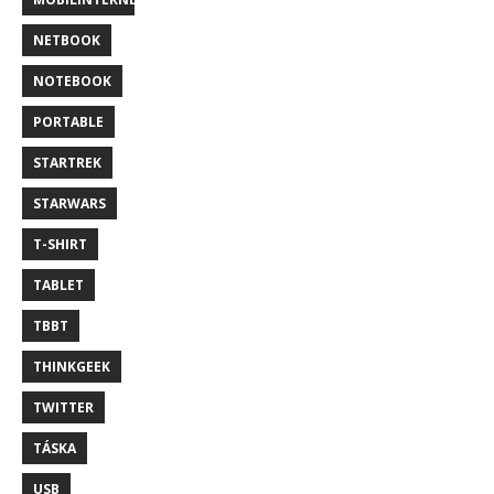
NETBOOK
NOTEBOOK
PORTABLE
STARTREK
STARWARS
T-SHIRT
TABLET
TBBT
THINKGEEK
TWITTER
TÁSKA
USB