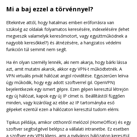
Mi a baj ezzel a törvénnyel?
Eltekintve attól, hogy hatalmas emberi erőforrásra van
szükség az oldalak folyamatos keresésére, indexelésére (lehet
megveszik valamelyik keresőmotort, vagy együttműködnek a
nagyobb keresőkkel?) és átnézésére, a hangzatos védelmi
funkción túl semmit nem segít.
Ha én olyan személy lennék, aki nem akarja, hogy bárki lássa
azt, amit mutatni akarok, akkor egy VPN-t működtetnék. A
VPN virtuális privát hálózat angol rövidítése. Egyszerűen leírva
úgy működik, hogy egy adott szoftverrel (pl. OpenVPN)
bejelentkezek egy ismert gépre. Ezen gépen keresztül létrejön
egy új hálózat, kapok egy új IP címet is. Beállítástól függően
minden, vagy kizárólag az ebbe az IP tartományba eső
gépeket ezentúl ezen a hálózaton keresztül tudom elérni.
Tipikus példája, amikor otthonról melózol (HomeOffice) és egy
szoftver segítségével belépsz a vállalati intranetbe. Ez esetben
a szoftver egy VPN kliens, ami a nyilvános hálózaton keresztül