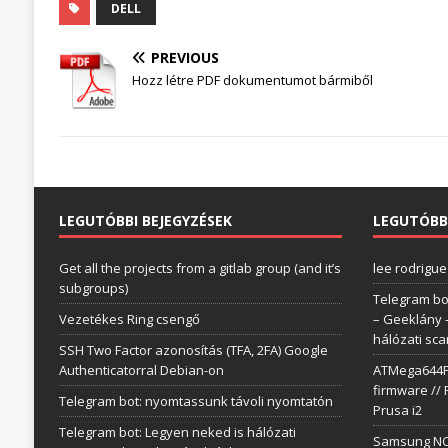
DELL
PREVIOUS
Hozz létre PDF dokumentumot bármiből
LEGUTÓBBI BEJEGYZÉSEK
LEGUTÓBB
Get all the projects from a gitlab group (and it’s
lee rodrigue
subgroups)
Telegram bo
Vezetékes Ring csengő
– Geeklány
hálózati sc
SSH Two Factor azonosítás (TFA, 2FA) Google
Authenticatorral Debian-on
ATMega644P 
firmware // 
Telegram bot: nyomtassunk távoli nyomtatón
Prusa i2
Telegram bot: Legyen neked is hálózati
Samsung NC1