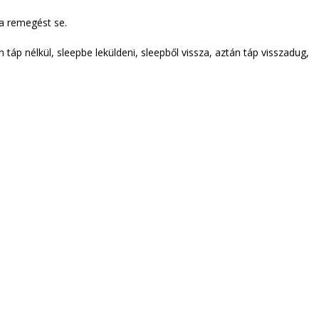
 a remegést se.
áp nélkül, sleepbe leküldeni, sleepből vissza, aztán táp visszadug,