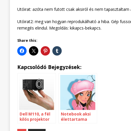
Utóirat: azóta nem futott csak aksiról és nem tapasztaltam
Utóirat2: meg van hogyan reprodukálható a hiba. Gép fusson t
remegés elindul. Megoldás: kikapcs-bekapcs.
Share this:
Kapcsolódó Bejegyzések:
Dell M110, a fél
Notebook aksi
kilós projektor
élettartama