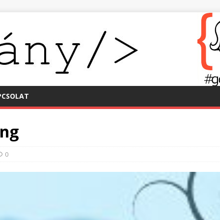
PCSOLAT
ing
0