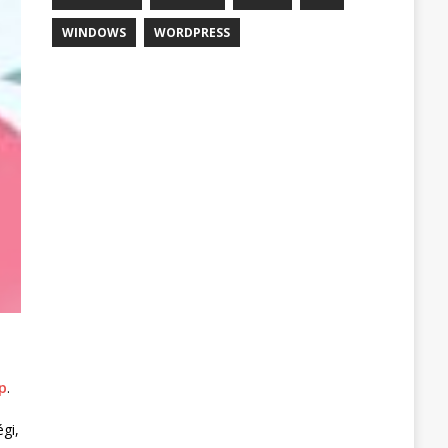
WINDOWS
WORDPRESS
p
.
gi,