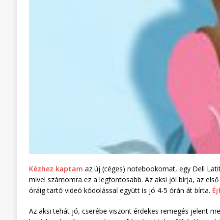
Kézhez kaptam
az új (céges) notebookomat, egy Dell Lati
mivel számomra ez a legfontosabb. Az aksi jól bírja, az els
óráig tartó videó kódolással együtt is jó 4-5 órán át bírta.
Éj
Az aksi tehát jó, cserébe viszont érdekes remegés jelent m