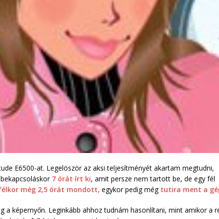
tude E6500-at. Legelöször az aksi teljesítményét akartam megtudni,
ő bekapcsoláskor
7 órát írt ki
, amit persze nem tartott be, de egy fél
félkor még 2,5 órát mondott,
egykor pedig még
tutira ment a gé
eg a képernyőn. Leginkább ahhoz tudnám hasonlítani, mint amikor a ré