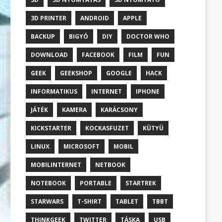
3D PRINTER
ANDROID
APPLE
BACKUP
BIGYÓ
DIY
DOCTOR WHO
DOWNLOAD
FACEBOOK
FILM
FUN
GEEK
GEEKSHOP
GOOGLE
HACK
INFORMATIKUS
INTERNET
IPHONE
JÁTÉK
KAMERA
KARÁCSONY
KICKSTARTER
KOCKASFUZET
KÜTYÜ
LINUX
MICROSOFT
MOBIL
MOBILINTERNET
NETBOOK
NOTEBOOK
PORTABLE
STARTREK
STARWARS
T-SHIRT
TABLET
TBBT
THINKGEEK
TWITTER
TÁSKA
USB