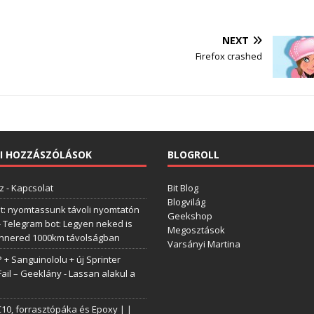
NEXT
Firefox crashed
I HOZZÁSZÓLÁSOK
BLOGROLL
z
-
Kapcsolat
Bit Blog
Blogvilág
t: nyomtassunk távoli nyomtatón
Geekshop
-
Telegram bot: Legyen neked is
Megosztások
annered 1000km távolságban
Varsányi Martina
+ Sanguinololu + új Sprinter
Fail – Geeklány
-
Lassan alakul a
0, forrasztópáka és Epoxy | |