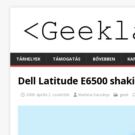
TÁRHELYEK
TÁMOGATÁS
BŐVEBBEN
KA
Dell Latitude E6500 shak
2009. április 2. csütörtök
Martina Varsányi
geek