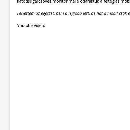
katódsugárcsöves monitor mellé odaraktuk a féltéglás mobil
Felvettem az egészet, nem a legjobb lett, de hát a mobil csak e
Youtube videó: