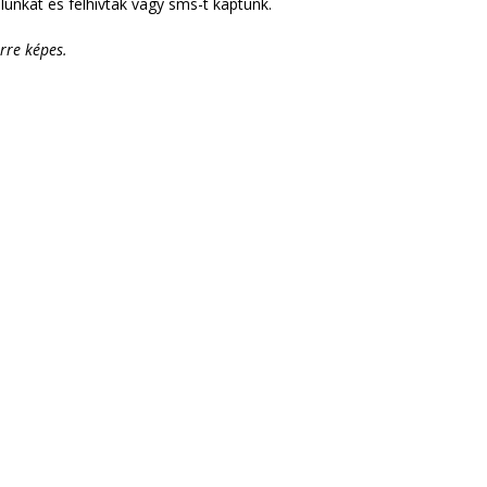
unkat és felhívtak vagy sms-t kaptunk.
rre képes.