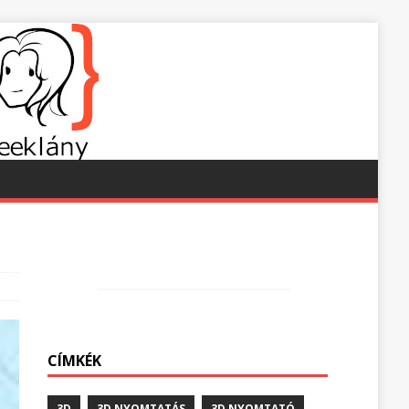
CÍMKÉK
3D
3D NYOMTATÁS
3D NYOMTATÓ