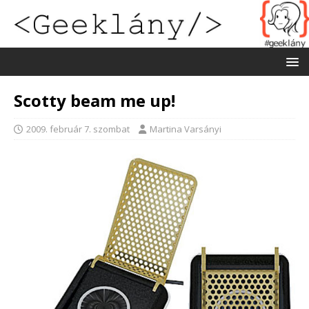
Scotty beam me up!
2009. február 7. szombat
Martina Varsányi