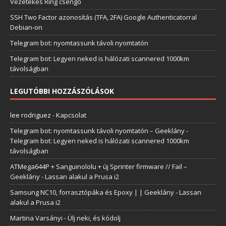
Vezetékes Ring csengő
SSH Two Factor azonosítás (TFA, 2FA) Google Authenticatorral
Debian-on
Telegram bot: nyomtassunk távoli nyomtatón
Telegram bot: Legyen neked is hálózati scannered 1000km
távolságban
LEGUTÓBBI HOZZÁSZÓLÁSOK
lee rodriguez
-
Kapcsolat
Telegram bot: nyomtassunk távoli nyomtatón – Geeklány
-
Telegram bot: Legyen neked is hálózati scannered 1000km
távolságban
ATMega644P + Sanguinololu + új Sprinter firmware // Fail –
Geeklány
-
Lassan alakul a Prusa i2
Samsung NC10, forrasztópáka és Epoxy | | Geeklány
-
Lassan
alakul a Prusa i2
Martina Varsányi
-
Ülj neki, és kódolj