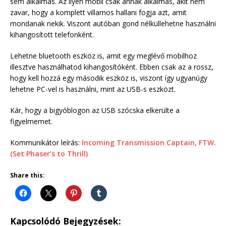
sem alkalmas. Az ilyen mobil csak annak alkalmas, akit nem
zavar, hogy a komplett villamos hallani fogja azt, amit
mondanak nekik. Viszont autóban gond nélküllehetne használni
kihangosított telefonként.
Lehetne bluetooth eszköz is, amit egy meglévő mobilhoz
illesztve használhatod kihangosítóként. Ebben csak az a rossz,
hogy kell hozzá egy második eszköz is, viszont így ugyanúgy
lehetne PC-vel is használni, mint az USB-s eszközt.
Kár, hogy a bigyóblogon az USB szócska elkerülte a
figyelmemet.
Kommunikátor leírás:
Incoming Transmission Captain, FTW.
(Set Phaser’s to Thrill)
Share this:
Kapcsolódó Bejegyzések: