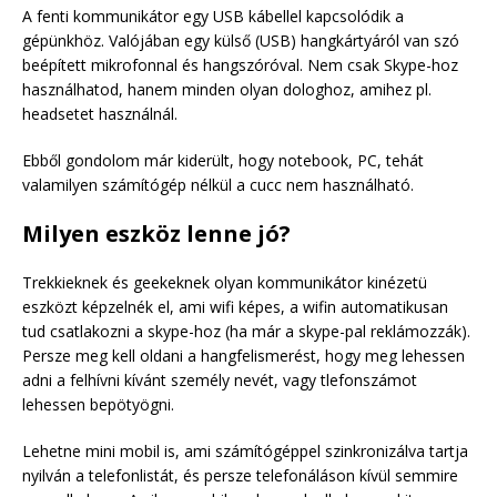
A fenti kommunikátor egy USB kábellel kapcsolódik a
gépünkhöz. Valójában egy külső (USB) hangkártyáról van szó
beépített mikrofonnal és hangszóróval. Nem csak Skype-hoz
használhatod, hanem minden olyan dologhoz, amihez pl.
headsetet használnál.
Ebből gondolom már kiderült, hogy notebook, PC, tehát
valamilyen számítógép nélkül a cucc nem használható.
Milyen eszköz lenne jó?
Trekkieknek és geekeknek olyan kommunikátor kinézetü
eszközt képzelnék el, ami wifi képes, a wifin automatikusan
tud csatlakozni a skype-hoz (ha már a skype-pal reklámozzák).
Persze meg kell oldani a hangfelismerést, hogy meg lehessen
adni a felhívni kívánt személy nevét, vagy tlefonszámot
lehessen bepötyögni.
Lehetne mini mobil is, ami számítógéppel szinkronizálva tartja
nyilván a telefonlistát, és persze telefonáláson kívül semmire