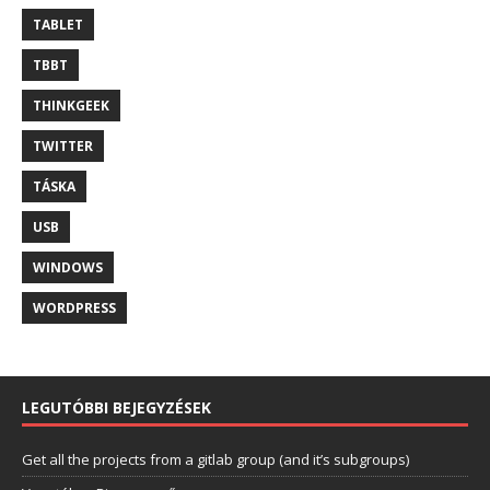
TABLET
TBBT
THINKGEEK
TWITTER
TÁSKA
USB
WINDOWS
WORDPRESS
LEGUTÓBBI BEJEGYZÉSEK
Get all the projects from a gitlab group (and it’s subgroups)