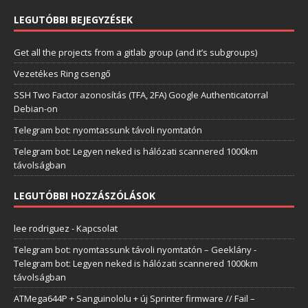
LEGUTÓBBI BEJEGYZÉSEK
Get all the projects from a gitlab group (and it’s subgroups)
Vezetékes Ring csengő
SSH Two Factor azonosítás (TFA, 2FA) Google Authenticatorral
Debian-on
Telegram bot: nyomtassunk távoli nyomtatón
Telegram bot: Legyen neked is hálózati scannered 1000km
távolságban
LEGUTÓBBI HOZZÁSZÓLÁSOK
lee rodriguez
-
Kapcsolat
Telegram bot: nyomtassunk távoli nyomtatón – Geeklány
-
Telegram bot: Legyen neked is hálózati scannered 1000km
távolságban
ATMega644P + Sanguinololu + új Sprinter firmware // Fail –