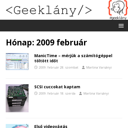
Hónap:
2009 február
ManicTime – mérjük a számítógéppel
töltött időt
2009. február 28. szombat
Martina Varsányi
SCSI cuccokat kaptam
2009. február 18. szerda
Martina Varsányi
Első videovágás