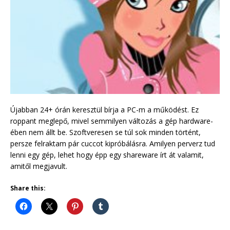
Újabban 24+ órán keresztül bírja a PC-m a működést. Ez
roppant meglepő, mivel semmilyen változás a gép hardware-
ében nem állt be. Szoftveresen se túl sok minden történt,
persze felraktam pár cuccot kipróbálásra. Amilyen perverz tud
lenni egy gép, lehet hogy épp egy shareware írt át valamit,
amitől megjavult.
Share this: