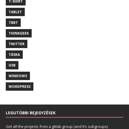
T-SHIRT
TABLET
TBBT
THINKGEEK
TWITTER
TÁSKA
USB
WINDOWS
WORDPRESS
LEGUTÓBBI BEJEGYZÉSEK
Get all the projects from a gitlab group (and it’s subgroups)