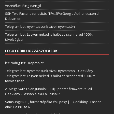
Vezetékes Ring csengő
SSH Two Factor azonosítás (TFA, 2FA) Google Authenticatorral
Debian-on
Telegram bot: nyomtassunk távoli nyomtatón
Telegram bot: Legyen neked is hálózati scannered 1000km
távolságban
LEGUTÓBBI HOZZÁSZÓLÁSOK
lee rodriguez
-
Kapcsolat
Telegram bot: nyomtassunk távoli nyomtatón – Geeklány
-
Telegram bot: Legyen neked is hálózati scannered 1000km
távolságban
ATMega644P + Sanguinololu + új Sprinter firmware // Fail –
Geeklány
-
Lassan alakul a Prusa i2
Samsung NC10, forrasztópáka és Epoxy | | Geeklány
-
Lassan
alakul a Prusa i2