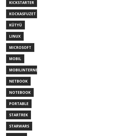
KICKSTARTER
KOCKASFUZET
KÜTYÜ
LINUX
MICROSOFT
MOBIL
MOBILINTERNET
NETBOOK
NOTEBOOK
PORTABLE
STARTREK
STARWARS