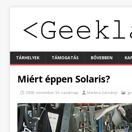
TÁRHELYEK
TÁMOGATÁS
BŐVEBBEN
KA
Miért éppen Solaris?
2008. november 30. vasárnap
Martina Varsányi
ge