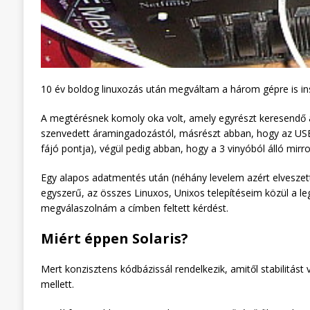
10 év boldog linuxozás után megváltam a három gépre is ins
A megtérésnek komoly oka volt, amely egyrészt keresendő
szenvedett áramingadozástól, másrészt abban, hogy az USB 
fájó pontja), végül pedig abban, hogy a 3 vinyóból álló mi
Egy alapos adatmentés után (néhány levelem azért elveszett v
egyszerű, az összes Linuxos, Unixos telepítéseim közül a le
megválaszolnám a címben feltett kérdést.
Miért éppen Solaris?
Mert konzisztens kódbázissál rendelkezik, amitől stabilitá
mellett.