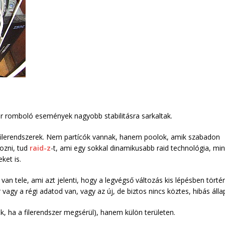
r romboló események nagyobb stabilitásra sarkaltak.
i filerendszerek. Nem partícók vannak, hanem poolok, amik szabadon
ozni, tud
raid-z
-t, ami egy sokkal dinamikusabb raid technológia, min
ket is.
n tele, ami azt jelenti, hogy a legvégső változás kis lépésben történ
 vagy a régi adatod van, vagy az új, de biztos nincs köztes, hibás álla
k, ha a filerendszer megsérül), hanem külön területen.