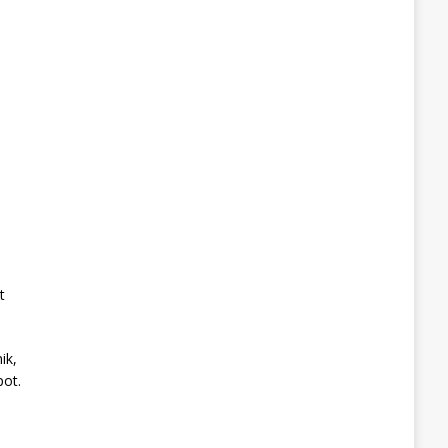
t
ik,
pot.