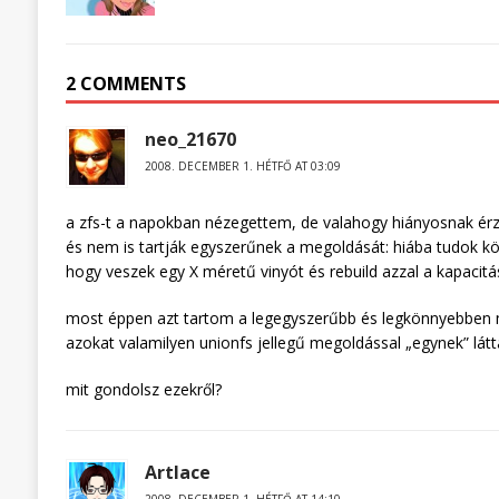
2 COMMENTS
neo_21670
2008. DECEMBER 1. HÉTFŐ AT 03:09
a zfs-t a napokban nézegettem, de valahogy hiányosnak érz
és nem is tartják egyszerűnek a megoldását: hiába tudok 
hogy veszek egy X méretű vinyót és rebuild azzal a kapacitás
most éppen azt tartom a legegyszerűbb és legkönnyebben 
azokat valamilyen unionfs jellegű megoldással „egynek” lát
mit gondolsz ezekről?
Artlace