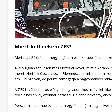
Miért kell nekem ZFS?
Mert napi 24 órában megy a gépem és a korábbi filerendsze
A ZFS ugyanis teljesen más filozófiát követ, mint a korább
méretezhetőek össze-vissza. Filerendszer szinten tud mirror
ami Linuxra van, de persze támogatja a hagyományos raid-e
A ZFS további fontos előnye, hogy „atomikus” műveletekkel va
rövid futásidővel, azonnali hatással. Ha ebbe belefagy, akkor
Persze mindent naplóz, de nem egy file-ba (ami ugye elveszi