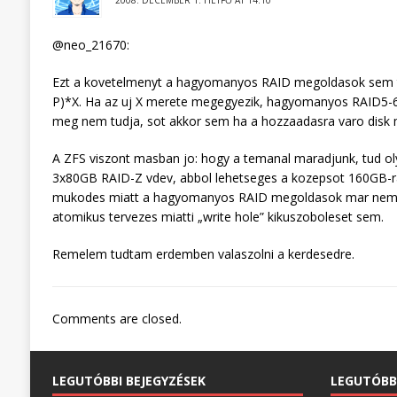
2008. DECEMBER 1. HÉTFŐ AT 14:10
@neo_21670:
Ezt a kovetelmenyt a hagyomanyos RAID megoldasok sem tud
P)*X. Ha az uj X merete megegyezik, hagyomanyos RAID5-6
meg nem tudja, sot akkor sem ha a hozzaadasra varo disk
A ZFS viszont masban jo: hogy a temanal maradjunk, tud oly
3x80GB RAID-Z vdev, abbol lehetseges a kozepsot 160GB-ra cs
mukodes miatt a hagyomanyos RAID megoldasok mar nem tud
atomikus tervezes miatti „write hole” kikuszoboleset sem.
Remelem tudtam erdemben valaszolni a kerdesedre.
Comments are closed.
LEGUTÓBBI BEJEGYZÉSEK
LEGUTÓBB