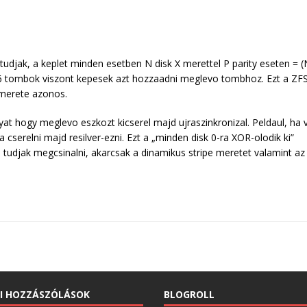
jak, a keplet minden esetben N disk X merettel P parity eseten = (
 tombok viszont kepesek azt hozzaadni meglevo tombhoz. Ezt a ZF
 merete azonos.
at hogy meglevo eszkozt kicserel majd ujraszinkronizal. Peldaul, ha 
erelni majd resilver-ezni. Ezt a „minden disk 0-ra XOR-olodik ki”
jak megcsinalni, akarcsak a dinamikus stripe meretet valamint az
I HOZZÁSZÓLÁSOK
BLOGROLL