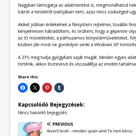
Nagyban támogatja az adatmentést is, megmondhatod neki, h
tükröt a területről (valójában nem, azaz nincs szükséged u
Akiket jobban érdekelnek a filesystem rejtelmei, további fi
kényelmesen hátradöltem, és örültem, hogy a gépemre olyan va
az IO műveleteket, a párhuzamos könyvtárműveleteket, fol
közben (de most ne gondoljon senki a Windows XP tömörített
A ZFS meg tudja gyógyítani saját magát. Minden egyes ada
történik, akkor észreveszi és visszaállítja az eredeti tartalma
Share this:
Kapcsolódó Bejegyzések:
Nincs hasonló bejegyzés.
PREVIOUS
Átverő levél – minden spam amit Te nem kérsz