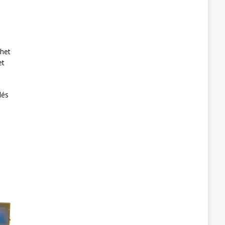
ehet
et
lés