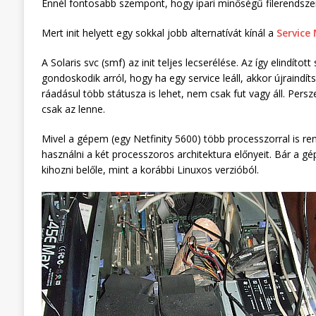
Ennél fontosabb szempont, hogy ipari minőségű filerendszer
Mert init helyett egy sokkal jobb alternatívát kínál a
Service
A Solaris svc (smf) az init teljes lecserélése. Az így elindíto
gondoskodik arról, hogy ha egy service leáll, akkor újraindít
ráadásul több státusza is lehet, nem csak fut vagy áll. Persz
csak az lenne.
Mivel a gépem (egy Netfinity 5600) több processzorral is ren
használni a két processzoros architektura előnyeit. Bár a g
kihozni belőle, mint a korábbi Linuxos verzióból.