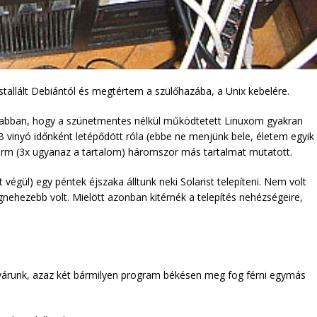
tallált Debiántól és megtértem a szülőhazába, a Unix kebelére.
 abban, hogy a szünetmentes nélkül működtetett Linuxom gyakran
vinyó időnként letépődött róla (ebbe ne menjünk bele, életem egyik
rrorm (3x ugyanaz a tartalom) háromszor más tartalmat mutatott.
égül) egy péntek éjszaka álltunk neki Solarist telepíteni. Nem volt
gnehezebb volt. Mielött azonban kitérnék a telepítés nehézségeire,
st várunk, azaz két bármilyen program békésen meg fog férni egymás