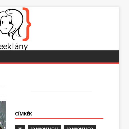
CÍMKÉK
3D
3D NYOMTATÁS
3D NYOMTATÓ