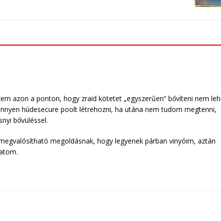
em azon a ponton, hogy zraid kötetet „egyszerűen” bővíteni nem leh
könnyen húdesecure poolt létrehozni, ha utána nem tudom megtenni,
nyi bővüléssel.
megvalósítható megoldásnak, hogy legyenek párban vinyóim, aztán
tatom.