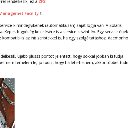
rel rendelkezik, ez a
ZFS
:
 Managemet Facility
-t.
tt service-k mindegyikének (automatikusan) saját logja van. A Solaris
sa. Képes függőség kezelésére is a service-k szintjén. Egy service-ének
e kompatibilis az init scriptekkel is, ha egy szolgáltatáshoz, daemonh
delkezik, újabb plussz pontot jelentett, hogy sokkal jobban ki tudja
épet nem terhelem le, jó tudni, hogy ha leterhelném, akkor többet tud