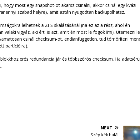
ogy most egy snapshot-ot akarsz csinálni, akkor csinál egy kvázi
gyanennyi szabad helyre), amit aztán nyugodtan backupolhatsz.
nomságokra lelhetnek a ZFS skálázásánál (na ez az a rész, ahol én
laki vigyáz, aki érti is azt, amit én most le fogok írni). Ütemezni l
yamatosan csinál checksum-ot, endianfüggetlen, tud tömöríteni men
 partícióira).
tblokkhoz erős redundancia jár és többszörös checksum. Ha adatsérü
t.
NEXT
Szép kék halál