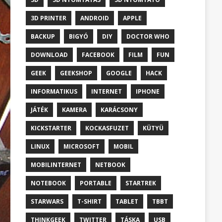
3D PRINTER
ANDROID
APPLE
BACKUP
BIGYÓ
DIY
DOCTOR WHO
DOWNLOAD
FACEBOOK
FILM
FUN
GEEK
GEEKSHOP
GOOGLE
HACK
INFORMATIKUS
INTERNET
IPHONE
JÁTÉK
KAMERA
KARÁCSONY
KICKSTARTER
KOCKASFUZET
KÜTYÜ
LINUX
MICROSOFT
MOBIL
MOBILINTERNET
NETBOOK
NOTEBOOK
PORTABLE
STARTREK
STARWARS
T-SHIRT
TABLET
TBBT
THINKGEEK
TWITTER
TÁSKA
USB