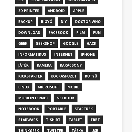
3D PRINTER
ANDROID
APPLE
BACKUP
BIGYÓ
DIY
DOCTOR WHO
DOWNLOAD
FACEBOOK
FILM
FUN
GEEK
GEEKSHOP
GOOGLE
HACK
INFORMATIKUS
INTERNET
IPHONE
JÁTÉK
KAMERA
KARÁCSONY
KICKSTARTER
KOCKASFUZET
KÜTYÜ
LINUX
MICROSOFT
MOBIL
MOBILINTERNET
NETBOOK
NOTEBOOK
PORTABLE
STARTREK
STARWARS
T-SHIRT
TABLET
TBBT
THINKGEEK
TWITTER
TÁSKA
USB