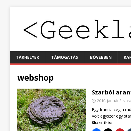
TÁRHELYEK
TÁMOGATÁS
BŐVEBBEN
KA
webshop
Szarból aran
2010. január 3. va
Egy francia cég a múl
Volt egyszer egy sta
Share this: