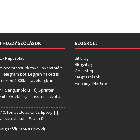
I HOZZÁSZÓLÁSOK
BLOGROLL
z
-
Kapcsolat
Bit Blog
Blogvilág
t: nyomtassunk távoli nyomtatón
Geekshop
-
Telegram bot: Legyen neked is
Megosztások
annered 1000km távolságban
Varsányi Martina
+ Sanguinololu + új Sprinter
Fail – Geeklány
-
Lassan alakul a
0, forrasztópáka és Epoxy | |
assan alakul a Prusa i2
sányi
-
Ülj neki, és kódolj