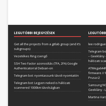
LEGUTÓBBI BEJEGYZÉSEK
LEGUTÓBB
Get all the projects from a gitlab group (and it’s
lee rodrigue
subgroups)
Telegram bo
Vezetékes Ring csengő
– Geeklány
hálózati sc
SSH Two Factor azonosítás (TFA, 2FA) Google
Authenticatorral Debian-on
ATMega644P 
firmware // 
Telegram bot: nyomtassunk távoli nyomtatón
Prusa i2
Telegram bot: Legyen neked is hálózati
Samsung NC1
scannered 1000km távolságban
Geeklány
-
L
Martina Var