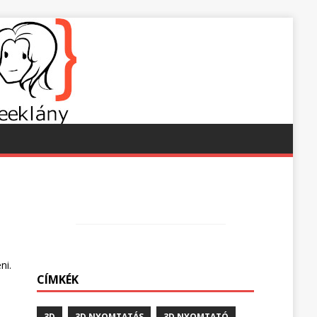
ni.
CÍMKÉK
3D
3D NYOMTATÁS
3D NYOMTATÓ