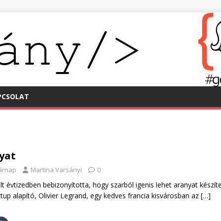
PCSOLAT
yat
sárnap
Martina Varsányi
0
t évtizedben bebizonyította, hogy szarból igenis lehet aranyat készíte
rtup alapító, Olivier Legrand, egy kedves francia kisvárosban az
[…]