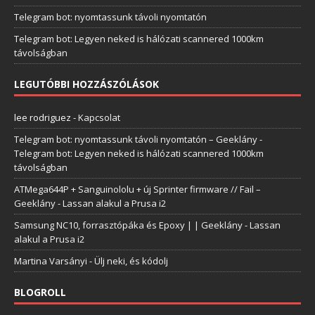
Telegram bot: nyomtassunk távoli nyomtatón
Telegram bot: Legyen neked is hálózati scannered 1000km
távolságban
LEGUTÓBBI HOZZÁSZÓLÁSOK
lee rodriguez
-
Kapcsolat
Telegram bot: nyomtassunk távoli nyomtatón – Geeklány
-
Telegram bot: Legyen neked is hálózati scannered 1000km
távolságban
ATMega644P + Sanguinololu + új Sprinter firmware // Fail –
Geeklány
-
Lassan alakul a Prusa i2
Samsung NC10, forrasztópáka és Epoxy | | Geeklány
-
Lassan
alakul a Prusa i2
Martina Varsányi
-
Ülj neki, és kódolj
BLOGROLL