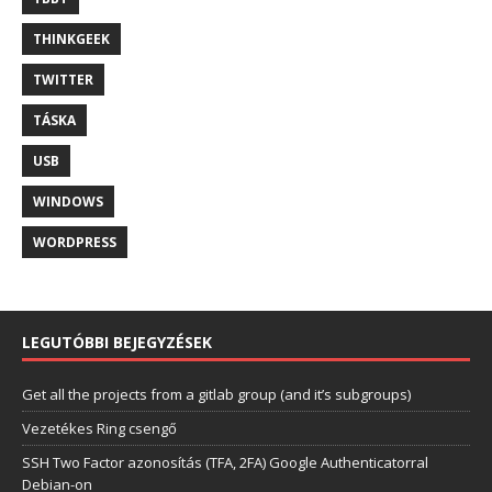
THINKGEEK
TWITTER
TÁSKA
USB
WINDOWS
WORDPRESS
LEGUTÓBBI BEJEGYZÉSEK
Get all the projects from a gitlab group (and it’s subgroups)
Vezetékes Ring csengő
SSH Two Factor azonosítás (TFA, 2FA) Google Authenticatorral
Debian-on