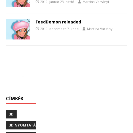
2012. január 23. hétfő
Martina Varsányi
FeedDemon reloaded
2010. december 7. kedd
Martina Varsányi
CÍMKÉK
3D
3D NYOMTATÁS