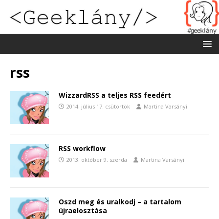
rss
WizzardRSS a teljes RSS feedért
2014. július 17. csütörtök
Martina Varsányi
RSS workflow
2013. október 9. szerda
Martina Varsányi
Oszd meg és uralkodj – a tartalom
újraelosztása