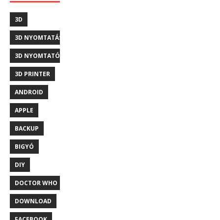
3D
3D NYOMTATÁS
3D NYOMTATÓ
3D PRINTER
ANDROID
APPLE
BACKUP
BIGYÓ
DIY
DOCTOR WHO
DOWNLOAD
FACEBOOK