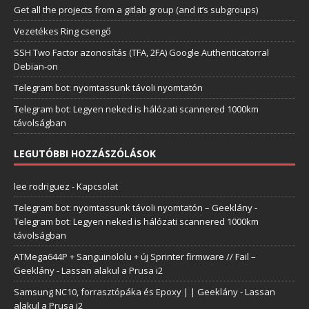
Get all the projects from a gitlab group (and it’s subgroups)
Vezetékes Ring csengő
SSH Two Factor azonosítás (TFA, 2FA) Google Authenticatorral
Debian-on
Telegram bot: nyomtassunk távoli nyomtatón
Telegram bot: Legyen neked is hálózati scannered 1000km
távolságban
LEGUTÓBBI HOZZÁSZÓLÁSOK
lee rodriguez
-
Kapcsolat
Telegram bot: nyomtassunk távoli nyomtatón – Geeklány
-
Telegram bot: Legyen neked is hálózati scannered 1000km
távolságban
ATMega644P + Sanguinololu + új Sprinter firmware // Fail –
Geeklány
-
Lassan alakul a Prusa i2
Samsung NC10, forrasztópáka és Epoxy | | Geeklány
-
Lassan
alakul a Prusa i2