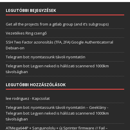
LEGUTÓBBI BEJEGYZÉSEK
Get all the projects from a gitlab group (and it’s subgroups)
Vezetékes Ring csengő
SSH Two Factor azonosítás (TFA, 2FA) Google Authenticatorral
Debian-on
Telegram bot: nyomtassunk távoli nyomtatón
Telegram bot: Legyen neked is hálózati scannered 1000km
távolságban
LEGUTÓBBI HOZZÁSZÓLÁSOK
lee rodriguez
-
Kapcsolat
Telegram bot: nyomtassunk távoli nyomtatón – Geeklány
-
Telegram bot: Legyen neked is hálózati scannered 1000km
távolságban
ATMega644P + Sanguinololu + új Sprinter firmware // Fail –