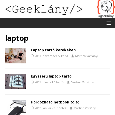
laptop
Laptop tartó kerekeken
2013. november 5. kedd
Martina Varsányi
Egyszerű laptop tartó
2013. június 17. hétfő
Martina Varsányi
Hordozható netbook töltő
2012. január 20. péntek
Martina Varsányi