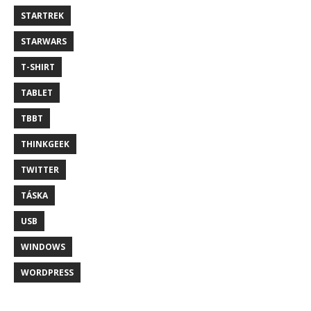
STARTREK
STARWARS
T-SHIRT
TABLET
TBBT
THINKGEEK
TWITTER
TÁSKA
USB
WINDOWS
WORDPRESS