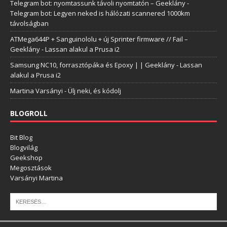
Telegram bot: nyomtassunk távoli nyomtatón – Geeklány
-
Telegram bot: Legyen neked is hálózati scannered 1000km
távolságban
ATMega644P + Sanguinololu + új Sprinter firmware // Fail –
Geeklány
-
Lassan alakul a Prusa i2
Samsung NC10, forrasztópáka és Epoxy | | Geeklány
-
Lassan
alakul a Prusa i2
Martina Varsányi
-
Ülj neki, és kódolj
BLOGROLL
Bit Blog
Blogvilág
Geekshop
Megosztások
Varsányi Martina