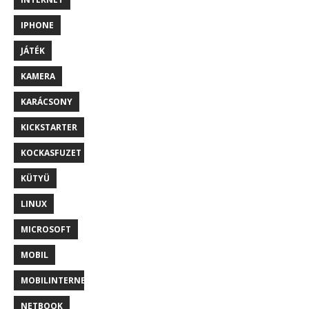
IPHONE
JÁTÉK
KAMERA
KARÁCSONY
KICKSTARTER
KOCKASFUZET
KÜTYÜ
LINUX
MICROSOFT
MOBIL
MOBILINTERNET
NETBOOK