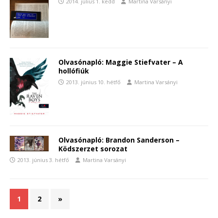
2014. július 1. kedd
Martina Varsányi
Olvasónapló: Maggie Stiefvater – A
hollófiúk
2013. június 10. hétfő
Martina Varsányi
Olvasónapló: Brandon Sanderson –
Ködszerzet sorozat
2013. június 3. hétfő
Martina Varsányi
1
2
»