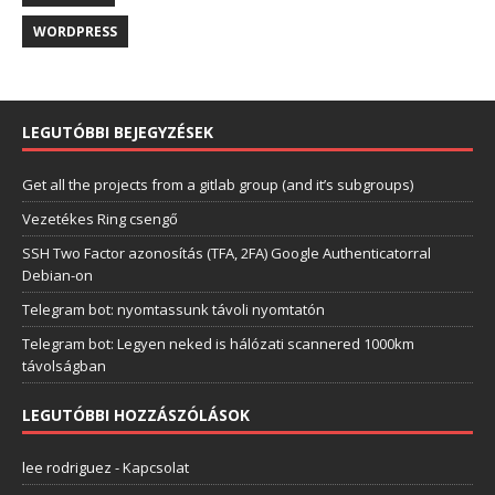
WORDPRESS
LEGUTÓBBI BEJEGYZÉSEK
Get all the projects from a gitlab group (and it’s subgroups)
Vezetékes Ring csengő
SSH Two Factor azonosítás (TFA, 2FA) Google Authenticatorral
Debian-on
Telegram bot: nyomtassunk távoli nyomtatón
Telegram bot: Legyen neked is hálózati scannered 1000km
távolságban
LEGUTÓBBI HOZZÁSZÓLÁSOK
lee rodriguez
-
Kapcsolat