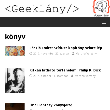
könyv
László Endre: Szíriusz kapitány színre lép
2017. november 22. szerda
Martina Varsányi
Ritkán látható történelem: Philip K. Dick
2014. október 11. szombat
Martina Varsányi
Final Fantasy könyvjelző