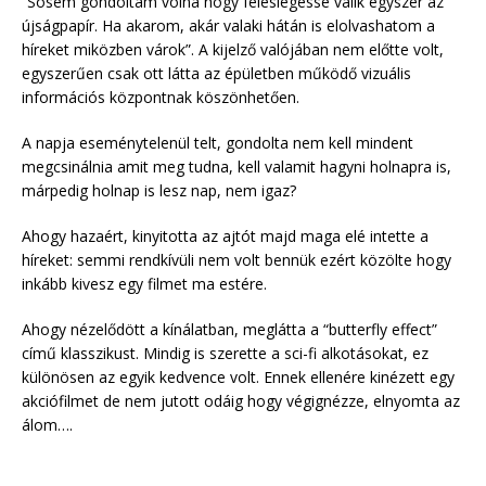
“Sosem gondoltam volna hogy feleslegessé válik egyszer az
újságpapír. Ha akarom, akár valaki hátán is elolvashatom a
híreket miközben várok”. A kijelző valójában nem előtte volt,
egyszerűen csak ott látta az épületben működő vizuális
információs központnak köszönhetően.
A napja eseménytelenül telt, gondolta nem kell mindent
megcsinálnia amit meg tudna, kell valamit hagyni holnapra is,
márpedig holnap is lesz nap, nem igaz?
Ahogy hazaért, kinyitotta az ajtót majd maga elé intette a
híreket: semmi rendkívüli nem volt bennük ezért közölte hogy
inkább kivesz egy filmet ma estére.
Ahogy nézelődött a kínálatban, meglátta a “butterfly effect”
című klasszikust. Mindig is szerette a sci-fi alkotásokat, ez
különösen az egyik kedvence volt. Ennek ellenére kinézett egy
akciófilmet de nem jutott odáig hogy végignézze, elnyomta az
álom….