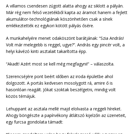
A villamos csendesen zúgott alatta ahogy az siklott a pályán.
Már rég nem felső vezetékből kapta az áramot hanem a fejlett
akumulátor-technológiának köszönhetően csak a sínek
emlékeztették ez egykori kötött pályás ősére.
A munkahelyére menet odaköszönt barátjának: “Szia András!
Volt már melegebb is reggel, ugye?”. András egy pincér volt, a
helyi kávézó kinti asztalait takarította épp.
“Akadt! Azért most se kell még megfagyni!” – válaszolta.
Szerencséjére pont beért időben az iroda épületbe ahol
dolgozott. A portás kedvesen mosolygott rá, amire ő is
hasonlóan reagált. Jókat szoktak beszélgetni, mindig volt
közös témájuk.
Lehuppant az asztala mellé majd elolvasta a reggeli híreket.
Ahogy böngészte a papírvékony átlátszó kijelzőn az üzeneteit,
egy furcsa gondolata támadt: