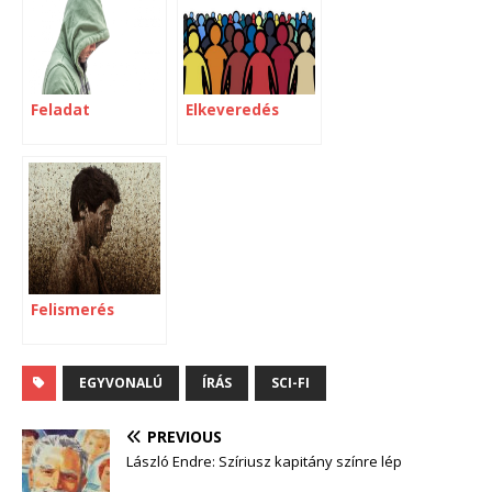
Feladat
Elkeveredés
Felismerés
EGYVONALÚ
ÍRÁS
SCI-FI
PREVIOUS
László Endre: Szíriusz kapitány színre lép