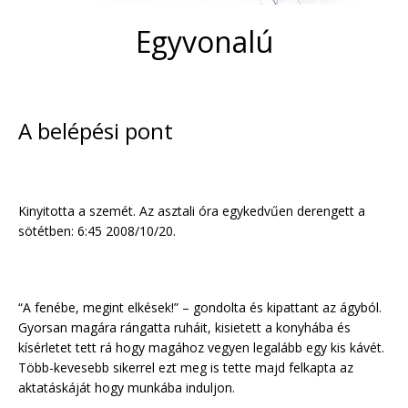
Egyvonalú
A belépési pont
Kinyitotta a szemét. Az asztali óra egykedvűen derengett a
sötétben: 6:45 2008/10/20.
“A fenébe, megint elkések!” – gondolta és kipattant az ágyból.
Gyorsan magára rángatta ruháit, kisietett a konyhába és
kísérletet tett rá hogy magához vegyen legalább egy kis kávét.
Több-kevesebb sikerrel ezt meg is tette majd felkapta az
aktatáskáját hogy munkába induljon.