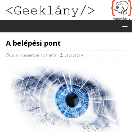
A belépési pont
2017. december 18. hétfő
Látogató A