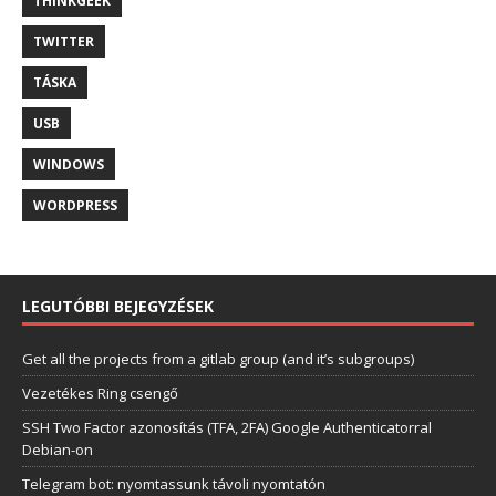
THINKGEEK
TWITTER
TÁSKA
USB
WINDOWS
WORDPRESS
LEGUTÓBBI BEJEGYZÉSEK
Get all the projects from a gitlab group (and it’s subgroups)
Vezetékes Ring csengő
SSH Two Factor azonosítás (TFA, 2FA) Google Authenticatorral
Debian-on
Telegram bot: nyomtassunk távoli nyomtatón