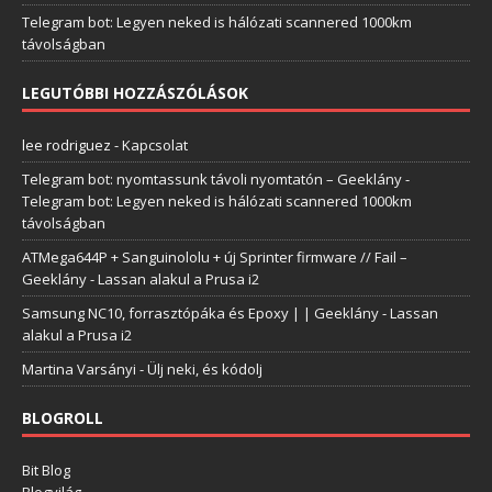
Telegram bot: Legyen neked is hálózati scannered 1000km
távolságban
LEGUTÓBBI HOZZÁSZÓLÁSOK
lee rodriguez
-
Kapcsolat
Telegram bot: nyomtassunk távoli nyomtatón – Geeklány
-
Telegram bot: Legyen neked is hálózati scannered 1000km
távolságban
ATMega644P + Sanguinololu + új Sprinter firmware // Fail –
Geeklány
-
Lassan alakul a Prusa i2
Samsung NC10, forrasztópáka és Epoxy | | Geeklány
-
Lassan
alakul a Prusa i2
Martina Varsányi
-
Ülj neki, és kódolj
BLOGROLL
Bit Blog
Blogvilág