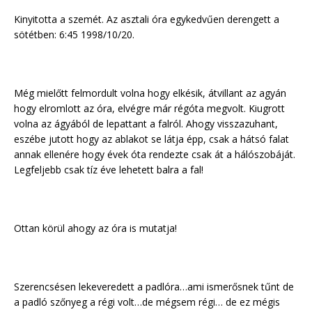
Kinyitotta a szemét. Az asztali óra egykedvűen derengett a
sötétben: 6:45 1998/10/20.
Még mielőtt felmordult volna hogy elkésik, átvillant az agyán
hogy elromlott az óra, elvégre már régóta megvolt. Kiugrott
volna az ágyából de lepattant a falról. Ahogy visszazuhant,
eszébe jutott hogy az ablakot se látja épp, csak a hátsó falat
annak ellenére hogy évek óta rendezte csak át a hálószobáját.
Legfeljebb csak tíz éve lehetett balra a fal!
Ottan körül ahogy az óra is mutatja!
Szerencsésen lekeveredett a padlóra…ami ismerősnek tűnt de
a padló szőnyeg a régi volt…de mégsem régi… de ez mégis