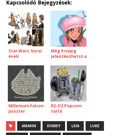
Kapcsolódó Bejegyzések:
Star Wars: korai
Még 9 napig
évek
jelentkezhetsz a
Star Wars VII-be
szereplőnek!
Millenium Falcon
R2-D2 Popcorn
poszter
tartó
ANAKIN
DISNEY
LEIA
LUKE