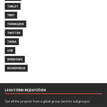
TABLET
TBBT
THINKGEEK
TWITTER
TÁSKA
USB
WINDOWS
WORDPRESS
LEGUTÓBBI BEJEGYZÉSEK
Get all the projects from a gitlab group (and it’s subgroups)