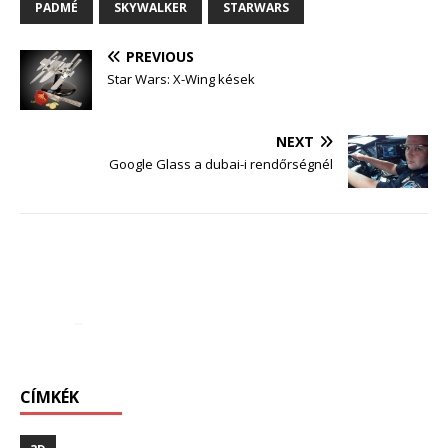
PADMÉ
SKYWALKER
STARWARS
PREVIOUS
Star Wars: X-Wing kések
NEXT
Google Glass a dubai-i rendőrségnél
CÍMKÉK