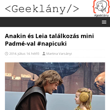
Anakin és Leia találkozás mini
Padmé-val #napicuki
2014. július 14. hétfő
Martina Varsányi