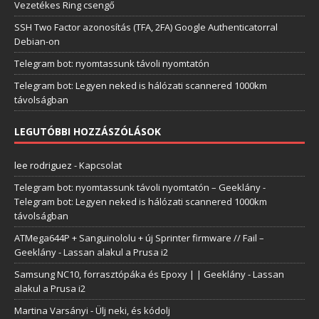
Vezetékes Ring csengő
SSH Two Factor azonosítás (TFA, 2FA) Google Authenticatorral
Debian-on
Telegram bot: nyomtassunk távoli nyomtatón
Telegram bot: Legyen neked is hálózati scannered 1000km
távolságban
LEGUTÓBBI HOZZÁSZÓLÁSOK
lee rodriguez
-
Kapcsolat
Telegram bot: nyomtassunk távoli nyomtatón – Geeklány
-
Telegram bot: Legyen neked is hálózati scannered 1000km
távolságban
ATMega644P + Sanguinololu + új Sprinter firmware // Fail –
Geeklány
-
Lassan alakul a Prusa i2
Samsung NC10, forrasztópáka és Epoxy | | Geeklány
-
Lassan
alakul a Prusa i2
Martina Varsányi
-
Ülj neki, és kódolj