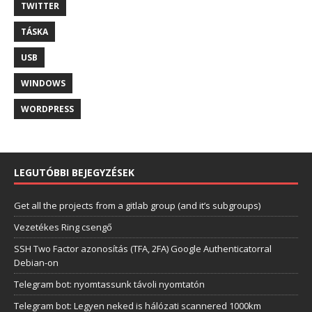
TWITTER
TÁSKA
USB
WINDOWS
WORDPRESS
LEGUTÓBBI BEJEGYZÉSEK
Get all the projects from a gitlab group (and it’s subgroups)
Vezetékes Ring csengő
SSH Two Factor azonosítás (TFA, 2FA) Google Authenticatorral
Debian-on
Telegram bot: nyomtassunk távoli nyomtatón
Telegram bot: Legyen neked is hálózati scannered 1000km