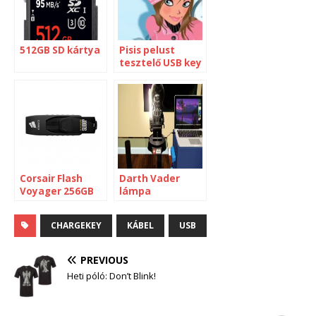
512GB SD kártya
Pisis pelust
tesztelő USB key
Corsair Flash
Darth Vader
Voyager 256GB
lámpa
CHARGEKEY
KÁBEL
USB
PREVIOUS
Heti póló: Don’t Blink!