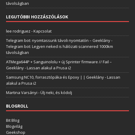
távolságban
LEGUTÓBBI HOZZÁSZÓLÁSOK
lee rodriguez
-
Kapcsolat
Telegram bot: nyomtassunk távoli nyomtatón – Geeklány
-
Telegram bot: Legyen neked is hálózati scannered 1000km
távolságban
ATMega644P + Sanguinololu + új Sprinter firmware // Fail –
Geeklány
-
Lassan alakul a Prusa i2
Samsung NC10, forrasztópáka és Epoxy | | Geeklány
-
Lassan
alakul a Prusa i2
Martina Varsányi
-
Ülj neki, és kódolj
BLOGROLL
Bit Blog
Blogvilág
Geekshop