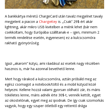
A bankkártya méretű ChargeCard után tavalz megjelnet tavaly
megjelent a piacon a
ChargeKey
is. „Csak” 29$-ért akár
lightning, akár mikro USB kivitelben a miénk lehet (bár nem
csekkoltam, hogy Európába szállítanak-e – igen, minimum 2
termék rendelése esetén, ingyenesen) ez a kulcscsomóra
rakható gyönyörűség.
Igazi „akarom” kütyü, ami ráadásul az esetek nagy részében
hasznos is, már ha azonnal bevethető lenne.
Mert hogy rárakod a kulcscsomóra, aztán próbáld meg az
egész csomagot a notebook/töltő és a mobil kütyüd közé
helyezni. Kellene hozzá valami gyorsan oldható zár, és máris
tökéletes lenne, máris adnék érte 30$-t, vennék kettőt, egyet
az okostelónak, egyet meg az ipodnak. De így csak szomorkás
vagyok, hogy egy szuper ötletből egy rettentő drága