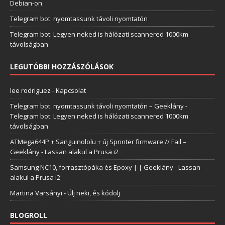
Debian-on
Telegram bot: nyomtassunk távoli nyomtatón
Telegram bot: Legyen neked is hálózati scannered 1000km
távolságban
LEGUTÓBBI HOZZÁSZÓLÁSOK
lee rodriguez
-
Kapcsolat
Telegram bot: nyomtassunk távoli nyomtatón – Geeklány
-
Telegram bot: Legyen neked is hálózati scannered 1000km
távolságban
ATMega644P + Sanguinololu + új Sprinter firmware // Fail –
Geeklány
-
Lassan alakul a Prusa i2
Samsung NC10, forrasztópáka és Epoxy | | Geeklány
-
Lassan
alakul a Prusa i2
Martina Varsányi
-
Ülj neki, és kódolj
BLOGROLL