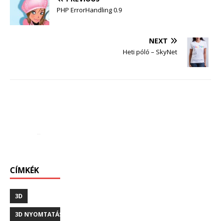
PHP ErrorHandling 0.9
NEXT
Heti póló – SkyNet
CÍMKÉK
3D
3D NYOMTATÁS