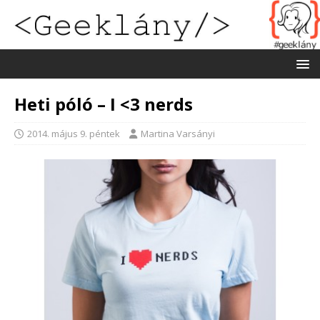
Heti póló – I <3 nerds
2014. május 9. péntek
Martina Varsányi