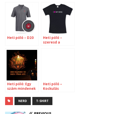
Heti póló – D20
Heti póló –
szeresd a
Geek(lány)t!
Heti póló: Egy
Heti póló –
szám mindenek
Kockulás
felett
NERD
T-SHIRT
PREVIOUS