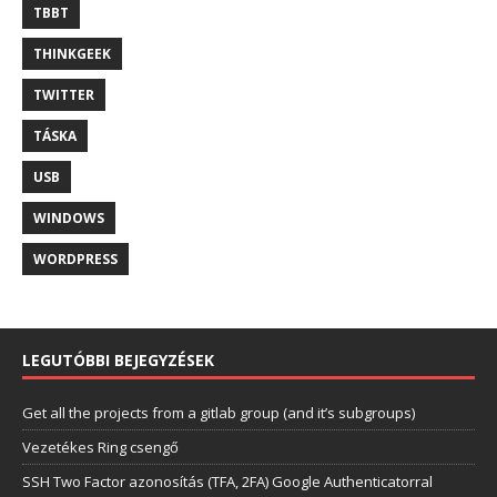
TBBT
THINKGEEK
TWITTER
TÁSKA
USB
WINDOWS
WORDPRESS
LEGUTÓBBI BEJEGYZÉSEK
Get all the projects from a gitlab group (and it’s subgroups)
Vezetékes Ring csengő
SSH Two Factor azonosítás (TFA, 2FA) Google Authenticatorral