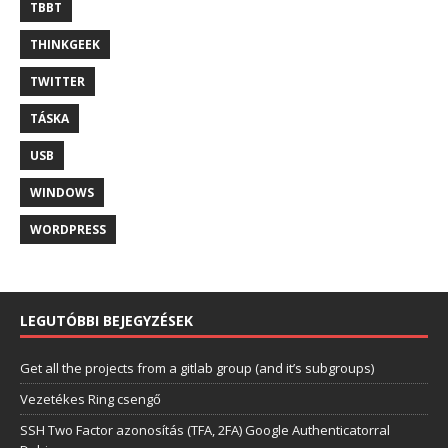
TBBT
THINKGEEK
TWITTER
TÁSKA
USB
WINDOWS
WORDPRESS
LEGUTÓBBI BEJEGYZÉSEK
Get all the projects from a gitlab group (and it’s subgroups)
Vezetékes Ring csengő
SSH Two Factor azonosítás (TFA, 2FA) Google Authenticatorral