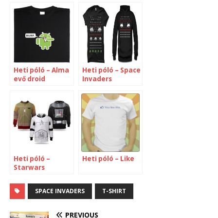
Heti póló – Alma
Heti póló – Space
evő droid
Invaders
karácsonyi
kiadás (extra)
Heti póló –
Heti póló – Like
Starwars
SPACE INVADERS
T-SHIRT
PREVIOUS