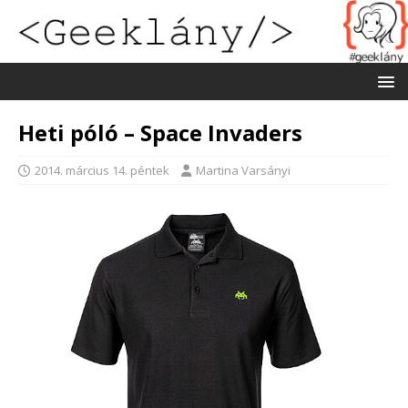
Heti póló – Space Invaders
2014. március 14. péntek
Martina Varsányi