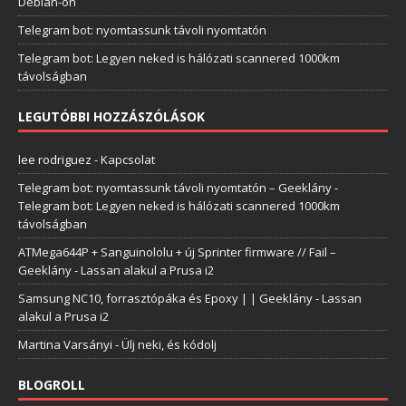
Debian-on
Telegram bot: nyomtassunk távoli nyomtatón
Telegram bot: Legyen neked is hálózati scannered 1000km
távolságban
LEGUTÓBBI HOZZÁSZÓLÁSOK
lee rodriguez
-
Kapcsolat
Telegram bot: nyomtassunk távoli nyomtatón – Geeklány
-
Telegram bot: Legyen neked is hálózati scannered 1000km
távolságban
ATMega644P + Sanguinololu + új Sprinter firmware // Fail –
Geeklány
-
Lassan alakul a Prusa i2
Samsung NC10, forrasztópáka és Epoxy | | Geeklány
-
Lassan
alakul a Prusa i2
Martina Varsányi
-
Ülj neki, és kódolj
BLOGROLL