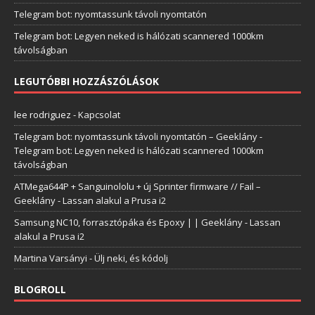
Telegram bot: nyomtassunk távoli nyomtatón
Telegram bot: Legyen neked is hálózati scannered 1000km
távolságban
LEGUTÓBBI HOZZÁSZÓLÁSOK
lee rodriguez
-
Kapcsolat
Telegram bot: nyomtassunk távoli nyomtatón – Geeklány
-
Telegram bot: Legyen neked is hálózati scannered 1000km
távolságban
ATMega644P + Sanguinololu + új Sprinter firmware // Fail –
Geeklány
-
Lassan alakul a Prusa i2
Samsung NC10, forrasztópáka és Epoxy | | Geeklány
-
Lassan
alakul a Prusa i2
Martina Varsányi
-
Ülj neki, és kódolj
BLOGROLL