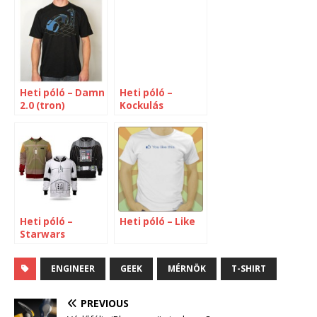
Heti póló – Damn
Heti póló –
2.0 (tron)
Kockulás
Heti póló –
Heti póló – Like
Starwars
ENGINEER
GEEK
MÉRNÖK
T-SHIRT
PREVIOUS