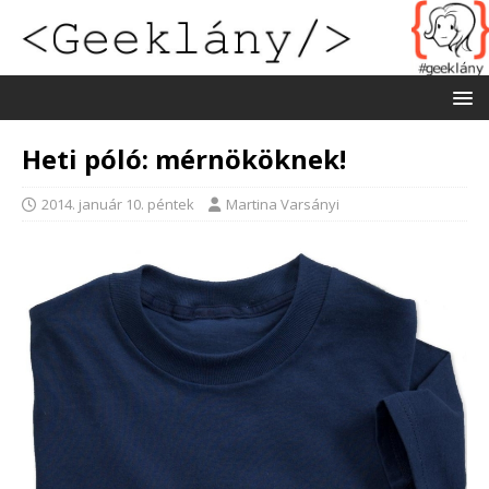
Heti póló: mérnököknek!
2014. január 10. péntek
Martina Varsányi