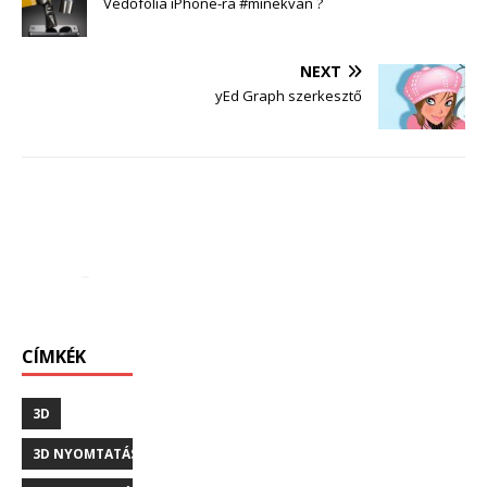
Védőfólia iPhone-ra #minekvan ?
NEXT
yEd Graph szerkesztő
CÍMKÉK
3D
3D NYOMTATÁS