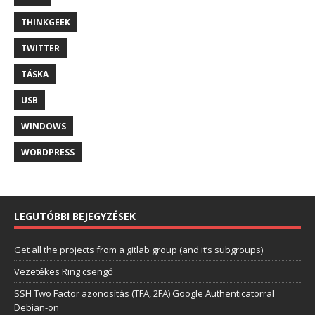
THINKGEEK
TWITTER
TÁSKA
USB
WINDOWS
WORDPRESS
LEGUTÓBBI BEJEGYZÉSEK
Get all the projects from a gitlab group (and it’s subgroups)
Vezetékes Ring csengő
SSH Two Factor azonosítás (TFA, 2FA) Google Authenticatorral
Debian-on