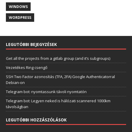
WINDOWS
WORDPRESS
LEGUTÓBBI BEJEGYZÉSEK
Get all the projects from a gitlab group (and it’s subgroups)
Vezetékes Ring csengő
SSH Two Factor azonosítás (TFA, 2FA) Google Authenticatorral
Debian-on
Telegram bot: nyomtassunk távoli nyomtatón
Telegram bot: Legyen neked is hálózati scannered 1000km
távolságban
LEGUTÓBBI HOZZÁSZÓLÁSOK