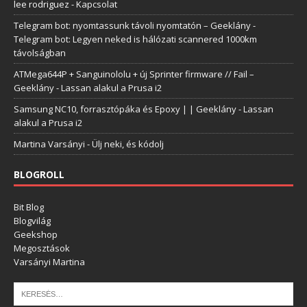
lee rodriguez
-
Kapcsolat
Telegram bot: nyomtassunk távoli nyomtatón – Geeklány
-
Telegram bot: Legyen neked is hálózati scannered 1000km
távolságban
ATMega644P + Sanguinololu + új Sprinter firmware // Fail –
Geeklány
-
Lassan alakul a Prusa i2
Samsung NC10, forrasztópáka és Epoxy | | Geeklány
-
Lassan
alakul a Prusa i2
Martina Varsányi
-
Ülj neki, és kódolj
BLOGROLL
Bit Blog
Blogvilág
Geekshop
Megosztások
Varsányi Martina