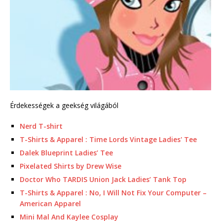
Érdekességek a geekség világából
Nerd T-shirt
T-Shirts & Apparel : Time Lords Vintage Ladies' Tee
Dalek Blueprint Ladies’ Tee
Pixelated Shirts by Drew Wise
Doctor Who TARDIS Union Jack Ladies’ Tank Top
T-Shirts & Apparel : No, I Will Not Fix Your Computer –
American Apparel
Mini Mal And Kaylee Cosplay