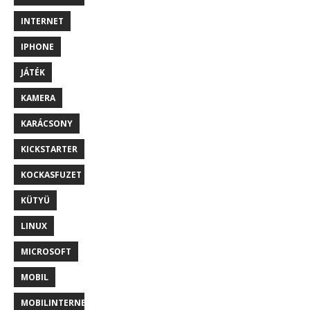
INTERNET
IPHONE
JÁTÉK
KAMERA
KARÁCSONY
KICKSTARTER
KOCKASFUZET
KÜTYÜ
LINUX
MICROSOFT
MOBIL
MOBILINTERNET