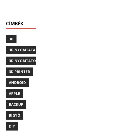
CÍMKÉK
3D
3D NYOMTATÁS
3D NYOMTATÓ
3D PRINTER
ANDROID
APPLE
BACKUP
BIGYÓ
DIY