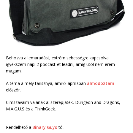
Behozva a lemaradást, extrém sebességre kapcsolva
igyekszem napi 2 podcast-et leadni, amíg utol nem érem
magam.
A téma a mély tarisznya, amiről áprilisban
álmodoztam
először.
Címszavaim valának a: szerepjáték, Dungeon and Dragons,
M.A.G.U.S és a ThinkGeek.
Rendelhető a
Binary Guys
-tól.