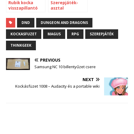
Rubik kocka
Szerepjáték-
visszapillantó
asztal
tükörre
DND
DUNGEON AND DRAGONS
KOCKASFUZET
MAGUS
RPG
SZEREPJÁTÉK
THINKGEEK
PREVIOUS
Samsung NC 10 billentyűzet csere
NEXT
Kockásfüzet 1008 – Audacity és a portable wiki