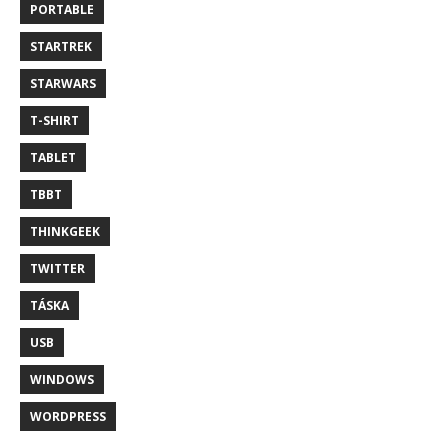
PORTABLE
STARTREK
STARWARS
T-SHIRT
TABLET
TBBT
THINKGEEK
TWITTER
TÁSKA
USB
WINDOWS
WORDPRESS