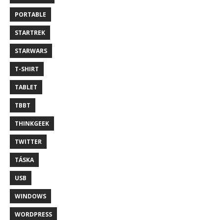
PORTABLE
STARTREK
STARWARS
T-SHIRT
TABLET
TBBT
THINKGEEK
TWITTER
TÁSKA
USB
WINDOWS
WORDPRESS