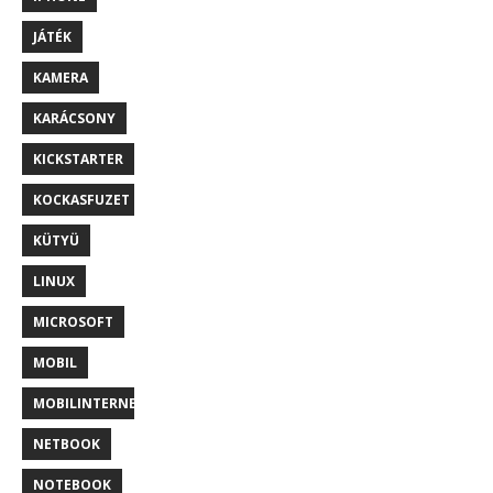
JÁTÉK
KAMERA
KARÁCSONY
KICKSTARTER
KOCKASFUZET
KÜTYÜ
LINUX
MICROSOFT
MOBIL
MOBILINTERNET
NETBOOK
NOTEBOOK